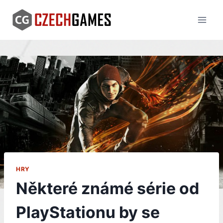
Skip
to
content
HRY
Některé známé série od
PlayStationu by se