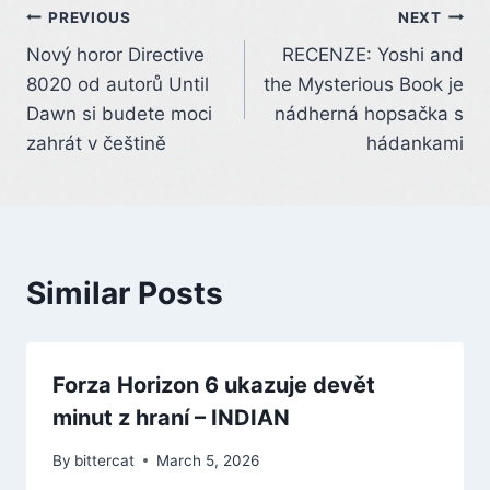
Post
PREVIOUS
NEXT
Nový horor Directive
RECENZE: Yoshi and
navigation
8020 od autorů Until
the Mysterious Book je
Dawn si budete moci
nádherná hopsačka s
zahrát v češtině
hádankami
Similar Posts
Forza Horizon 6 ukazuje devět
minut z hraní – INDIAN
By
bittercat
March 5, 2026