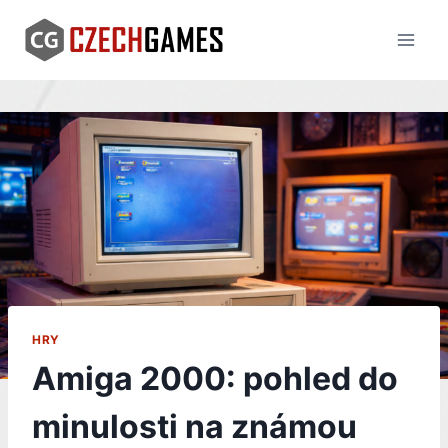
Skip
to
content
HRY
Amiga 2000: pohled do
minulosti na známou