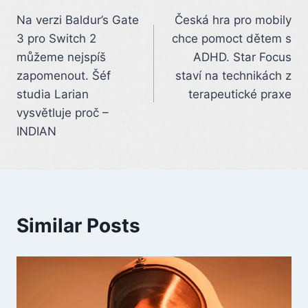
Post
Na verzi Baldur’s Gate
Česká hra pro mobily
navigation
3 pro Switch 2
chce pomoct dětem s
můžeme nejspíš
ADHD. Star Focus
zapomenout. Šéf
staví na technikách z
studia Larian
terapeutické praxe
vysvětluje proč –
INDIAN
Similar Posts