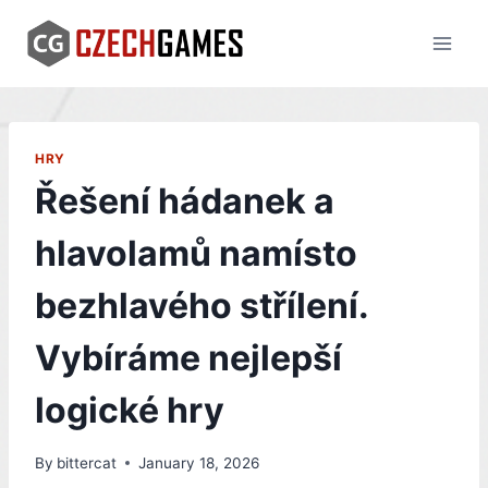
Skip
to
content
HRY
Řešení hádanek a
hlavolamů namísto
bezhlavého střílení.
Vybíráme nejlepší
logické hry
By
bittercat
January 18, 2026