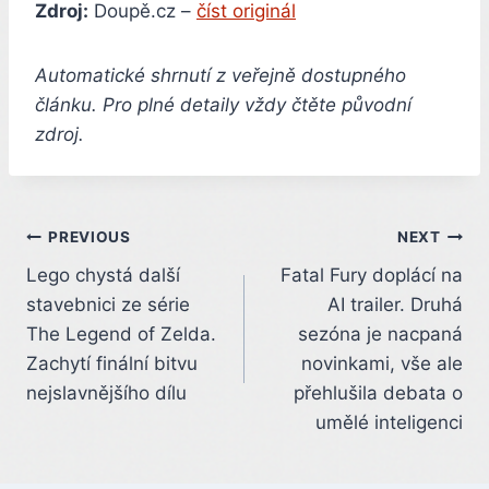
Zdroj:
Doupě.cz –
číst originál
Automatické shrnutí z veřejně dostupného
článku. Pro plné detaily vždy čtěte původní
zdroj.
Post
PREVIOUS
NEXT
Lego chystá další
Fatal Fury doplácí na
navigation
stavebnici ze série
AI trailer. Druhá
The Legend of Zelda.
sezóna je nacpaná
Zachytí finální bitvu
novinkami, vše ale
nejslavnějšího dílu
přehlušila debata o
umělé inteligenci