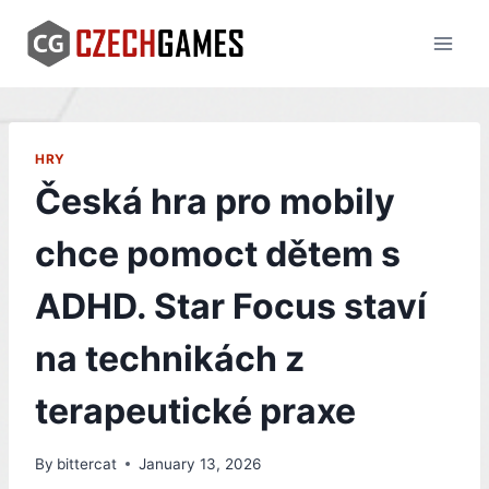
Skip
to
content
HRY
Česká hra pro mobily
chce pomoct dětem s
ADHD. Star Focus staví
na technikách z
terapeutické praxe
By
bittercat
January 13, 2026