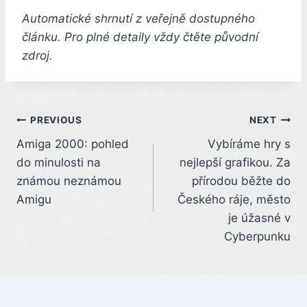
Automatické shrnutí z veřejně dostupného
článku. Pro plné detaily vždy čtěte původní
zdroj.
Post
PREVIOUS
NEXT
Amiga 2000: pohled
Vybíráme hry s
navigation
do minulosti na
nejlepší grafikou. Za
známou neznámou
přírodou běžte do
Amigu
Českého ráje, město
je úžasné v
Cyberpunku