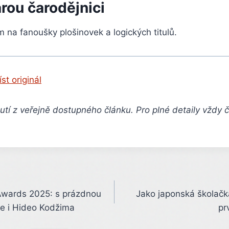
arou čarodějnici
ím na fanoušky plošinovek a logických titulů.
íst originál
tí z veřejně dostupného článku. Pro plné detaily vždy 
wards 2025: s prázdnou
Jako japonská školačk
e i Hideo Kodžima
pr