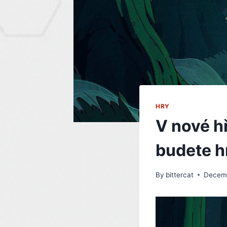
HRY
V nové h
budete hr
By
bittercat
Decemb