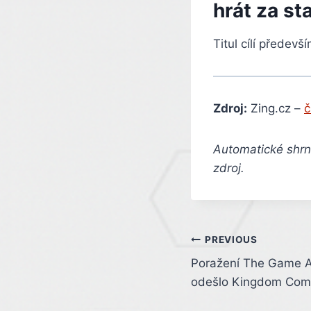
hrát za st
Titul cílí předevš
Zdroj:
Zing.cz –
č
Automatické shrnu
zdroj.
Post
PREVIOUS
Poražení The Game A
navigation
odešlo Kingdom Com