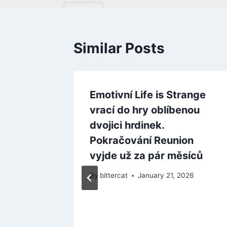
Similar Posts
Emotivní Life is Strange
vrací do hry oblíbenou
dvojici hrdinek.
Pokračování Reunion
vyjde už za pár měsíců
By
bittercat
January 21, 2026
sítě,
ulující