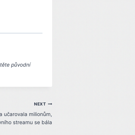
čtěte původní
NEXT
a učarovala milionům,
vního streamu se bála