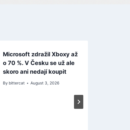
Microsoft zdražil Xboxy až
o 70 %. V Česku se už ale
skoro ani nedají koupit
By
bittercat
August 3, 2026
Genshin
nové ch