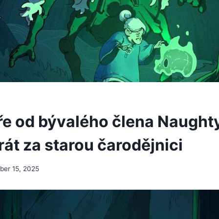
ře od bývalého člena Naught
át za starou čarodějnici
er 15, 2025