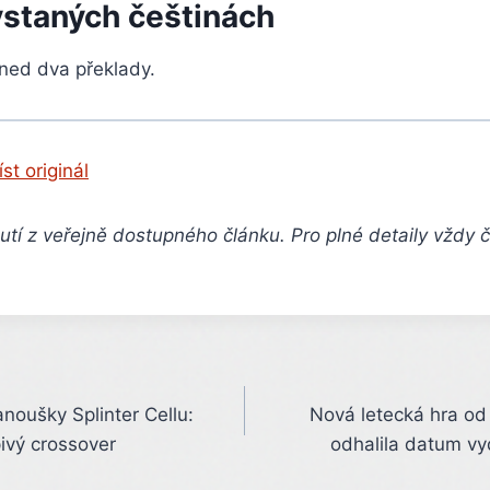
ystaných češtinách
hned dva překlady.
íst originál
tí z veřejně dostupného článku. Pro plné detaily vždy 
anoušky Splinter Cellu:
Nová letecká hra od
ivý crossover
odhalila datum v