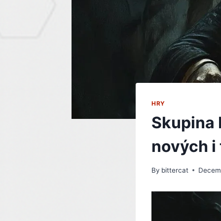
HRY
Skupina 
nových i
By
bittercat
Decemb