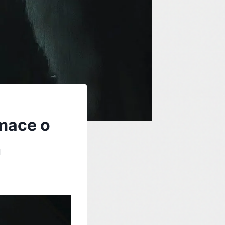
rmace o
h