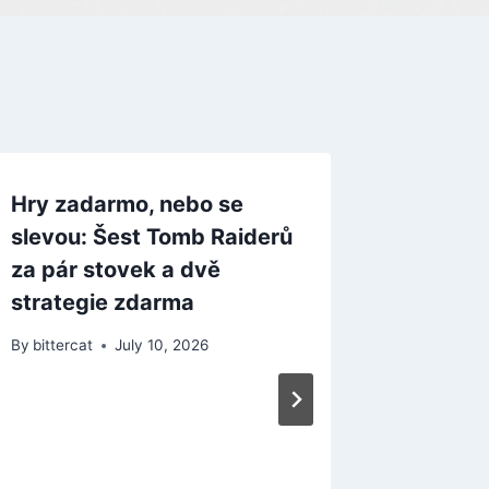
Hry zadarmo, nebo se
Horor U
slevou: Šest Tomb Raiderů
nabídne
za pár stovek a dvě
obsaze
strategie zdarma
By
bitterca
By
bittercat
July 10, 2026