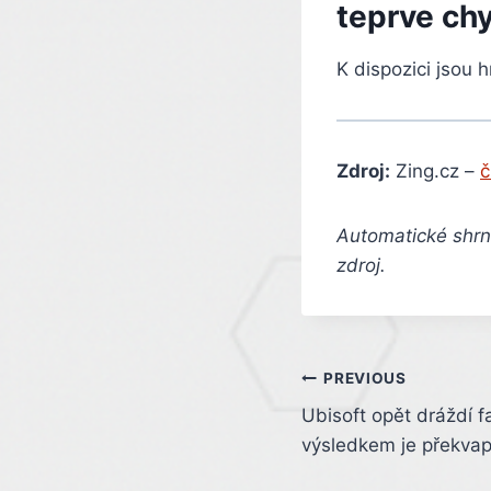
teprve ch
K dispozici jsou 
Zdroj:
Zing.cz –
č
Automatické shrnu
zdroj.
Post
PREVIOUS
Ubisoft opět dráždí f
navigation
výsledkem je překvap