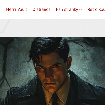
ů
Herní Vault
O stránce
Fan stránky
Retro ko