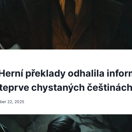
Herní překlady odhalila info
 teprve chystaných češtinác
er 22, 2025