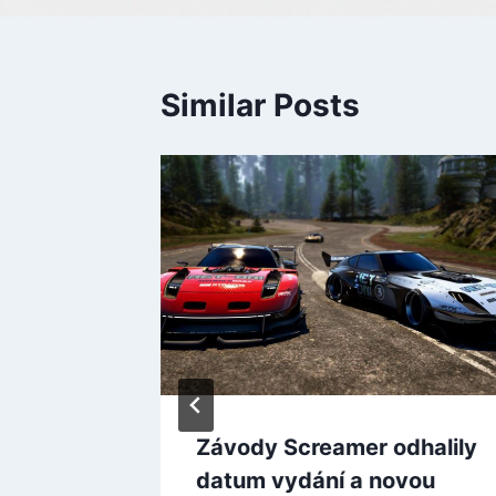
Similar Posts
a
Závody Screamer odhalily
lánují
datum vydání a novou