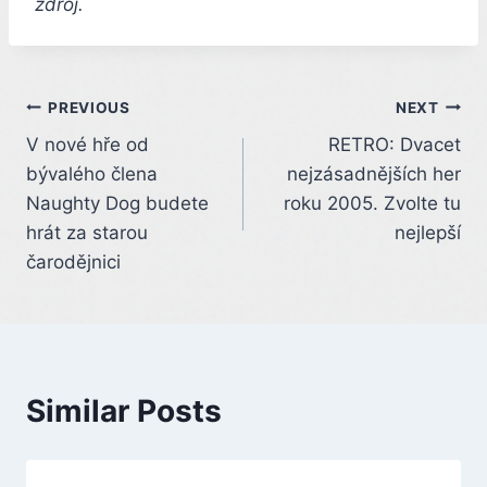
zdroj.
Post
PREVIOUS
NEXT
V nové hře od
RETRO: Dvacet
navigation
bývalého člena
nejzásadnějších her
Naughty Dog budete
roku 2005. Zvolte tu
hrát za starou
nejlepší
čarodějnici
Similar Posts