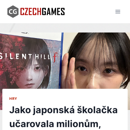
Skip
to
content
HRY
Jako japonská školačka
učarovala milionům,