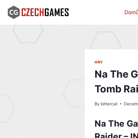
Skip
to
Dom
content
HRY
Na The 
Tomb Rai
By
bittercat
Decemb
Na The G
Raider – 