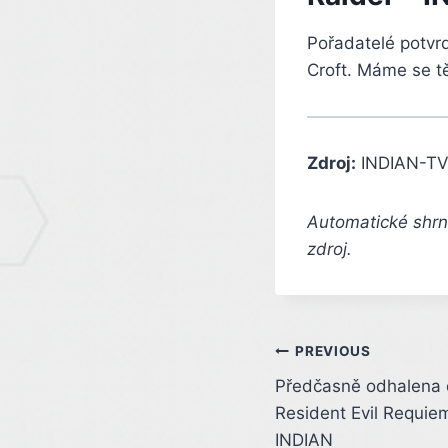
Pořadatelé potvr
Croft. Máme se tě
Zdroj:
INDIAN-TV
Automatické shrnu
zdroj.
Post
PREVIOUS
Předčasně odhalena 
navigation
Resident Evil Requiem
INDIAN