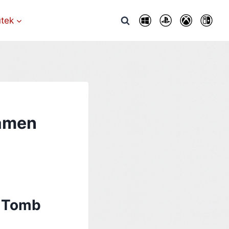
utek
ámen
 Tomb