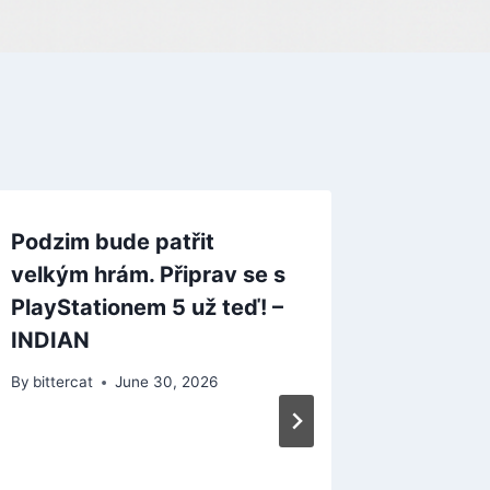
Podzim bude patřit
Josef F
velkým hrám. Připrav se s
Fiction 
PlayStationem 5 už teď! –
„opravd
INDIAN
– INDI
By
bittercat
June 30, 2026
By
bitterca