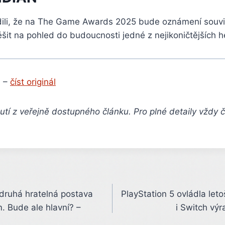
dili, že na The Game Awards 2025 bude oznámení souvis
šit na pohled do budoucnosti jedné z nejikoničtějších h
 –
číst originál
tí z veřejně dostupného článku. Pro plné detaily vždy 
druhá hratelná postava
PlayStation 5 ovládla leto
. Bude ale hlavní? –
i Switch výr