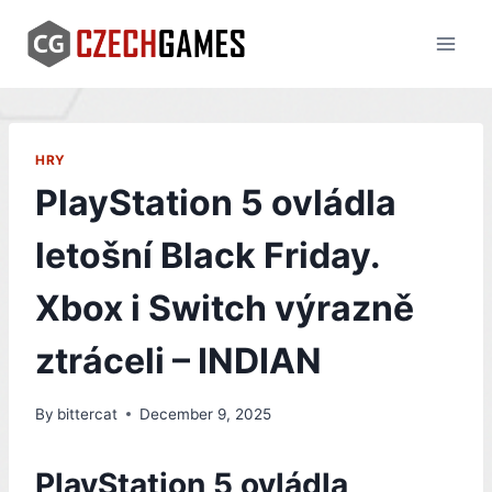
Skip
to
content
HRY
PlayStation 5 ovládla
letošní Black Friday.
Xbox i Switch výrazně
ztráceli – INDIAN
By
bittercat
December 9, 2025
PlayStation 5 ovládla