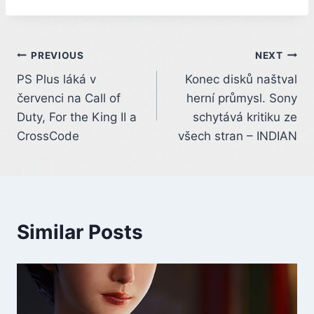
Post
PREVIOUS
NEXT
PS Plus láká v
Konec disků naštval
navigation
červenci na Call of
herní průmysl. Sony
Duty, For the King II a
schytává kritiku ze
CrossCode
všech stran – INDIAN
Similar Posts