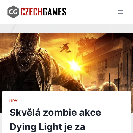
Skip
to
content
HRY
Skvělá zombie akce
Dying Light je za