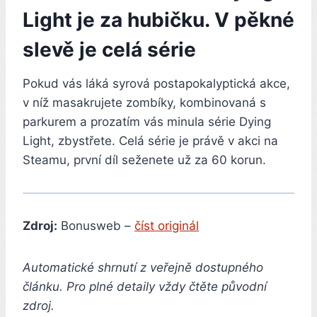
Light je za hubičku. V pěkné
slevě je celá série
Pokud vás láká syrová postapokalyptická akce,
v níž masakrujete zombíky, kombinovaná s
parkurem a prozatím vás minula série Dying
Light, zbystřete. Celá série je právě v akci na
Steamu, první díl seženete už za 60 korun.
Zdroj:
Bonusweb –
číst originál
Automatické shrnutí z veřejně dostupného
článku. Pro plné detaily vždy čtěte původní
zdroj.