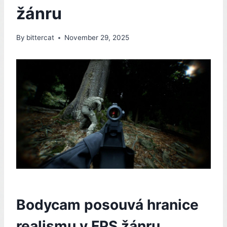
žánru
By
bittercat
November 29, 2025
Bodycam posouvá hranice
realismu v FPS žánru