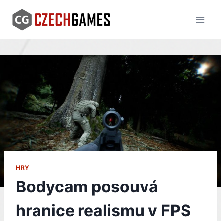
Skip
to
content
HRY
Bodycam posouvá
hranice realismu v FPS