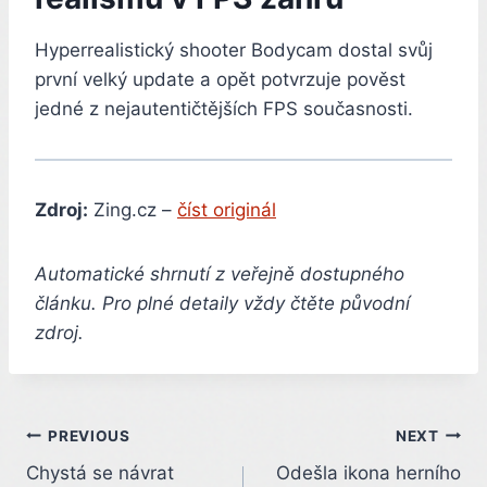
Hyperrealistický shooter Bodycam dostal svůj
první velký update a opět potvrzuje pověst
jedné z nejautentičtějších FPS současnosti.
Zdroj:
Zing.cz –
číst originál
Automatické shrnutí z veřejně dostupného
článku. Pro plné detaily vždy čtěte původní
zdroj.
Post
PREVIOUS
NEXT
Chystá se návrat
Odešla ikona herního