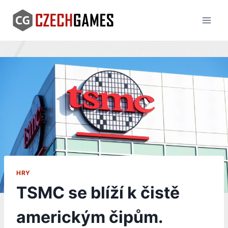
Skip
to
content
HRY
TSMC se blíží k čistě
americkým čipům.