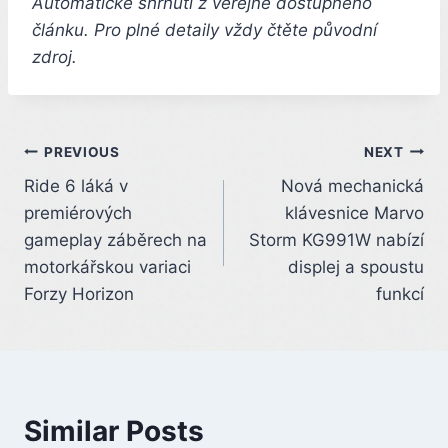
Automatické shrnutí z veřejně dostupného
článku. Pro plné detaily vždy čtěte původní
zdroj.
Post
PREVIOUS
NEXT
Ride 6 láká v
Nová mechanická
navigation
premiérových
klávesnice Marvo
gameplay záběrech na
Storm KG991W nabízí
motorkářskou variaci
displej a spoustu
Forzy Horizon
funkcí
Similar Posts