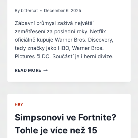
By
bittercat
December 6, 2025
Zábavní průmysl zažívá největší
zemětřesení za poslední roky. Netflix
oficiálně kupuje Warner Bros. Discovery,
tedy značky jako HBO, Warner Bros.
Pictures či DC. Součástí je i herní divize.
NETFLIX
READ MORE
KUPUJE
WARNER
BROS.
I
S
HRY
HERNÍ
DIVIZÍ,
Simpsonovi ve Fortnite?
KTERÁ
TVOŘÍ
Tohle je více než 15
HRY