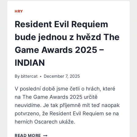
AKTUALIZACI
POČKÁ.
HRY
ODKLAD
VYNAHRADÍ
Resident Evil Requiem
VÍCE
OBSAHU
bude jednou z hvězd The
NA
VÝROČÍ
Game Awards 2025 –
HRY
–
INDIAN
INDIAN
By
bittercat
December 7, 2025
V poslední době jsme četli o hrách, které
na The Game Awards 2025 určitě
neuvidíme. Je tak příjemně mít teď naopak
potvrzeno, že Resident Evil Requiem se na
herních Oscarech ukáže.
RESIDENT
READ MORE