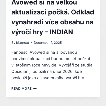
Avowed si na velkou
OBSAH
S
aktualizaci počká. Odklad
HRDINOU
Z
vynahradí více obsahu na
GTA
V
výročí hry – INDIAN
–
INDIAN
By
bittercat
December 7, 2025
Fanoušci Avowed si na slibovanou
podzimní aktualizaci budou muset počkat,
v letošním roce nevyjde. Vývojáři ze studia
Obsidian ji odložili na únor 2026, kde
poslouží jako oslava prvního výročí hry.
AVOWED
READ MORE
SI
NA
VELKOU