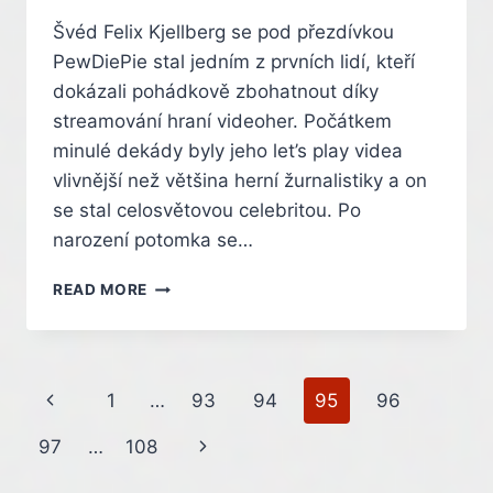
Švéd Felix Kjellberg se pod přezdívkou
PewDiePie stal jedním z prvních lidí, kteří
dokázali pohádkově zbohatnout díky
streamování hraní videoher. Počátkem
minulé dekády byly jeho let’s play videa
vlivnější než většina herní žurnalistiky a on
se stal celosvětovou celebritou. Po
narození potomka se…
KONEC
READ MORE
JEDNÉ
ÉRY.
KDYSI
NEJSLEDOVANĚJŠÍ
Page
Previous
1
…
93
94
95
96
STREAMER
PEWDIEPIE
navigation
Page
Next
97
…
108
SEKNUL
S
Page
HRAMI