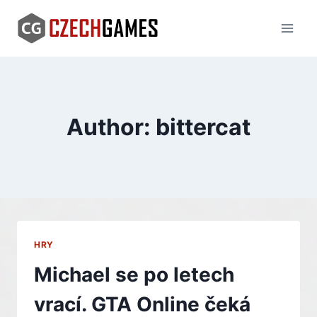
Skip
to
content
Author: bittercat
HRY
Michael se po letech
vrací. GTA Online čeká