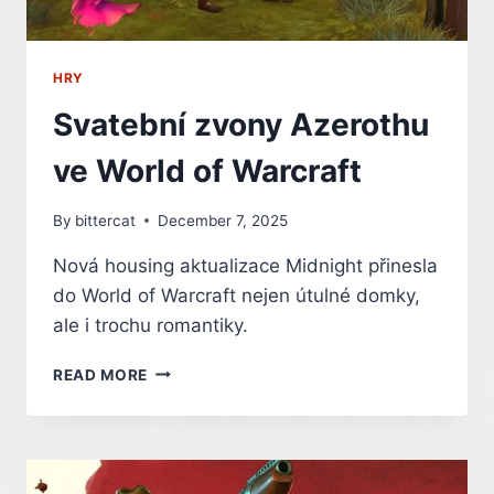
HRY
Svatební zvony Azerothu
ve World of Warcraft
By
bittercat
December 7, 2025
Nová housing aktualizace Midnight přinesla
do World of Warcraft nejen útulné domky,
ale i trochu romantiky.
SVATEBNÍ
READ MORE
ZVONY
AZEROTHU
VE
WORLD
OF