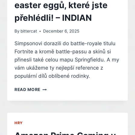
HOGWARTS
easter eggů, které jste
LEGACY,
MORTAL
přehlédli! – INDIAN
KOMBAT
NEBO
By
bittercat
December 6, 2025
BATMAN
–
Simpsonovi dorazili do battle-royale titulu
INDIAN
Fortnite a kromě battle-passu a skinů si
přinesli také celou mapu Springfieldu. A my
vám ukážeme ty nejlepší reference z
populární dílů oblíbené rodinky.
SIMPSONOVI
READ MORE
VE
FORTNITE?
TOHLE
JE
VÍCE
HRY
NEŽ
15