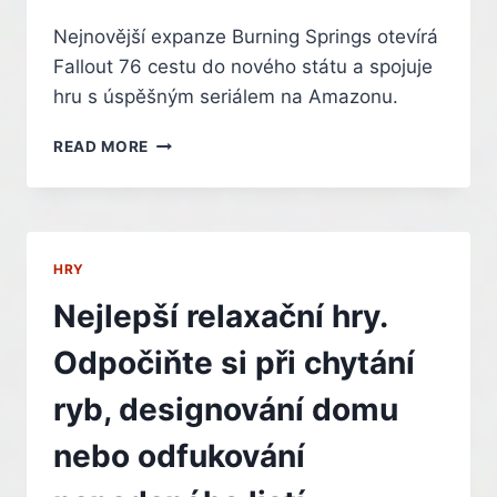
Nejnovější expanze Burning Springs otevírá
Fallout 76 cestu do nového státu a spojuje
hru s úspěšným seriálem na Amazonu.
FALLOUT
READ MORE
76
BURNING
SPRINGS
PŘINÁŠÍ
NOVINKY
HRY
I
TECHNICKÝ
Nejlepší relaxační hry.
CHAOS
Odpočiňte si při chytání
ryb, designování domu
nebo odfukování