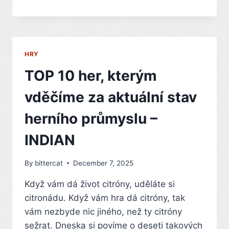
EVIL
REQUIEM
BUDE
JEDNOU
Z
HRY
HVĚZD
THE
TOP 10 her, kterým
GAME
AWARDS
vděčíme za aktuální stav
2025
–
herního průmyslu –
INDIAN
INDIAN
By
bittercat
December 7, 2025
Když vám dá život citróny, uděláte si
citronádu. Když vám hra dá citróny, tak
vám nezbyde nic jiného, než ty citróny
sežrat. Dneska si povíme o deseti takových