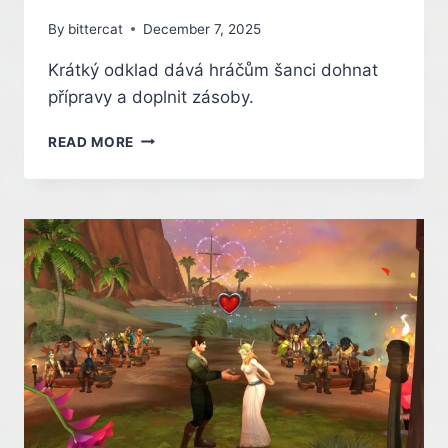
By
bittercat
December 7, 2025
Krátký odklad dává hráčům šanci dohnat
přípravy a doplnit zásoby.
ARC
READ MORE
RAIDERS
POSOUVÁ
PRVNÍ
EXPEDICI