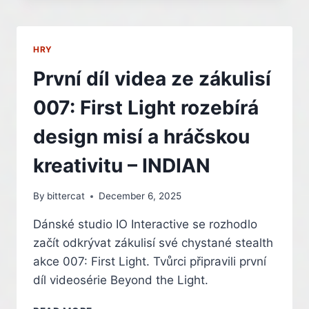
V
PROSINCI
ROZDÁ
HRY
14
HER.
První díl videa ze zákulisí
NECHYBÍ
DEUS
007: First Light rozebírá
EX,
LEGO
design misí a hráčskou
2K
DRIVE
kreativitu – INDIAN
I
KLASICKÉ
By
bittercat
December 6, 2025
FALLOUTY
–
Dánské studio IO Interactive se rozhodlo
INDIAN
začít odkrývat zákulisí své chystané stealth
akce 007: First Light. Tvůrci připravili první
díl videosérie Beyond the Light.
PRVNÍ