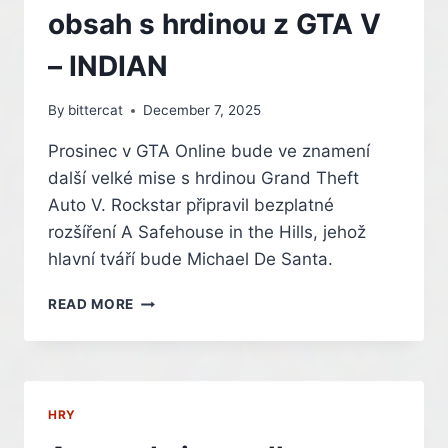
obsah s hrdinou z GTA V
– INDIAN
By
bittercat
December 7, 2025
Prosinec v GTA Online bude ve znamení
další velké mise s hrdinou Grand Theft
Auto V. Rockstar připravil bezplatné
rozšíření A Safehouse in the Hills, jehož
hlavní tváří bude Michael De Santa.
MICHAEL
READ MORE
SE
PO
LETECH
VRACÍ.
GTA
HRY
ONLINE
ČEKÁ