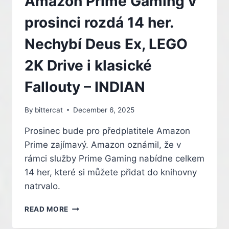
Amazon Prime Gaming v
EASTER
EGGŮ,
prosinci rozdá 14 her.
KTERÉ
JSTE
Nechybí Deus Ex, LEGO
PŘEHLÉDLI!
–
2K Drive i klasické
INDIAN
Fallouty – INDIAN
By
bittercat
December 6, 2025
Prosinec bude pro předplatitele Amazon
Prime zajímavý. Amazon oznámil, že v
rámci služby Prime Gaming nabídne celkem
14 her, které si můžete přidat do knihovny
natrvalo.
AMAZON
READ MORE
PRIME
GAMING