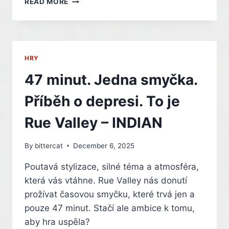
READ MORE
DÍL
VIDEA
ZE
ZÁKULISÍ
007:
HRY
FIRST
LIGHT
47 minut. Jedna smyčka.
ROZEBÍRÁ
DESIGN
Příběh o depresi. To je
MISÍ
A
Rue Valley – INDIAN
HRÁČSKOU
KREATIVITU
By
bittercat
December 6, 2025
–
INDIAN
Poutavá stylizace, silné téma a atmosféra,
která vás vtáhne. Rue Valley nás donutí
prožívat časovou smyčku, které trvá jen a
pouze 47 minut. Stačí ale ambice k tomu,
aby hra uspěla?