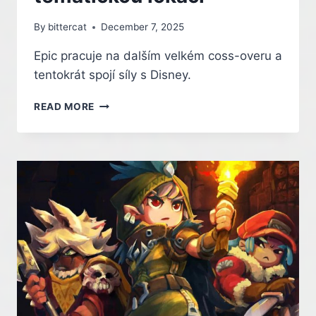
By
bittercat
December 7, 2025
Epic pracuje na dalším velkém coss-overu a
tentokrát spojí síly s Disney.
FORTNITE
READ MORE
CHYSTÁ
NOVOU
TEMATICKOU
LOKACI