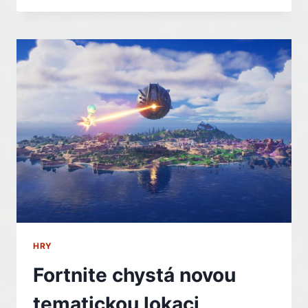
FANTAZIE
MĚ
NEZAJÍMAJÍ,
ZLOBÍ
SE
HEREČKA
NA
NĚKTERÉ
„FANOUŠKY“
HRY
Fortnite chystá novou
tematickou lokaci