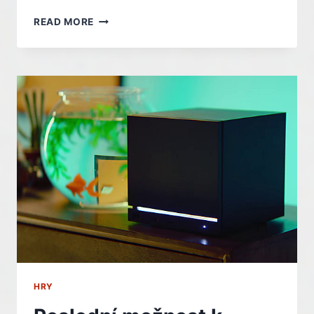
47
READ MORE
MINUT.
JEDNA
SMYČKA.
PŘÍBĚH
O
DEPRESI.
TO
JE
RUE
VALLEY
–
INDIAN
HRY