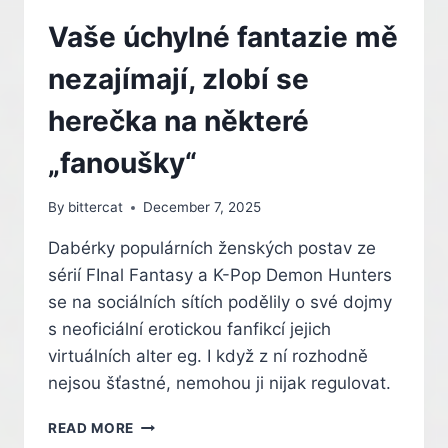
Vaše úchylné fantazie mě
nezajímají, zlobí se
herečka na některé
„fanoušky“
By
bittercat
December 7, 2025
Dabérky populárních ženských postav ze
sérií FInal Fantasy a K-Pop Demon Hunters
se na sociálních sítích podělily o své dojmy
s neoficiální erotickou fanfikcí jejich
virtuálních alter eg. I když z ní rozhodně
nejsou šťastné, nemohou ji nijak regulovat.
VAŠE
READ MORE
ÚCHYLNÉ