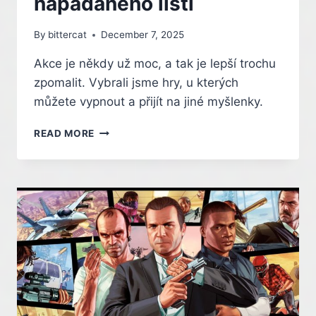
napadaného listí
By
bittercat
December 7, 2025
Akce je někdy už moc, a tak je lepší trochu
zpomalit. Vybrali jsme hry, u kterých
můžete vypnout a přijít na jiné myšlenky.
NEJLEPŠÍ
READ MORE
RELAXAČNÍ
HRY.
ODPOČIŇTE
SI
PŘI
CHYTÁNÍ
RYB,
DESIGNOVÁNÍ
DOMU
NEBO
ODFUKOVÁNÍ
NAPADANÉHO