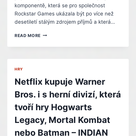
komponentě, která se pro společnost
Rockstar Games ukázala být po více než
desetiletí stálým zdrojem příjmů a která…
MICHAEL
READ MORE
DE
SANTA
SE
VRACÍ
DO
HRY
GTA
ONLINE
Netflix kupuje Warner
PO
DVANÁCTI
Bros. i s herní divizí, která
LETECH
tvoří hry Hogwarts
Legacy, Mortal Kombat
nebo Batman – INDIAN