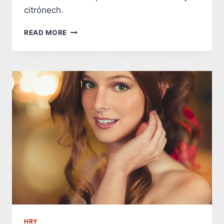
citrónech.
TOP
READ MORE
10
HER,
KTERÝM
VDĚČÍME
ZA
AKTUÁLNÍ
STAV
HERNÍHO
PRŮMYSLU
–
INDIAN
HRY