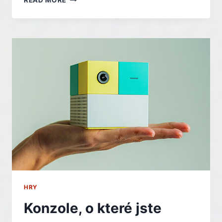
READ MORE
MOŽNOST
K
NÁKUPU?
KONZOLE
KVŮLI
PAMĚTÍM
ZDRAŽÍ,
BOJÍ
SE
HRÁČI
HRY
Konzole, o které jste