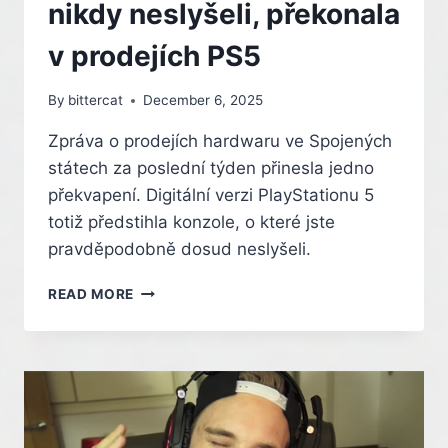
nikdy neslyšeli, překonala
v prodejích PS5
By
bittercat
December 6, 2025
Zpráva o prodejích hardwaru ve Spojených
státech za poslední týden přinesla jedno
překvapení. Digitální verzi PlayStationu 5
totiž předstihla konzole, o které jste
pravděpodobně dosud neslyšeli.
KONZOLE,
READ MORE
O
KTERÉ
JSTE
NIKDY
NESLYŠELI,
PŘEKONALA
V