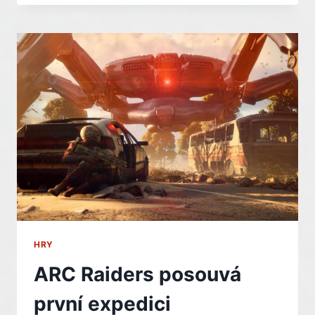
PŘÍSTUP
DO
HRY
UŽ
V
LEDNU
–
ALE
BEZ
STEAMU
HRY
ARC Raiders posouvá
první expedici