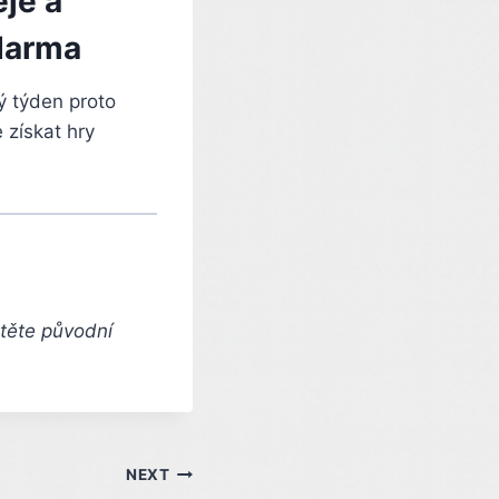
je a
zdarma
ý týden proto
 získat hry
čtěte původní
NEXT