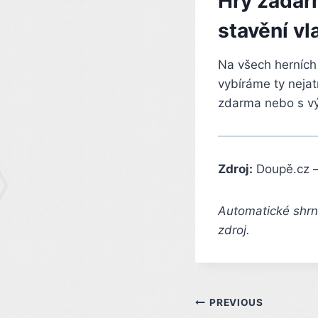
Hry zadarm
stavění vl
Na všech herních 
vybíráme ty nejat
zdarma nebo s v
Zdroj:
Doupě.cz 
Automatické shrnu
zdroj.
Post
PREVIOUS