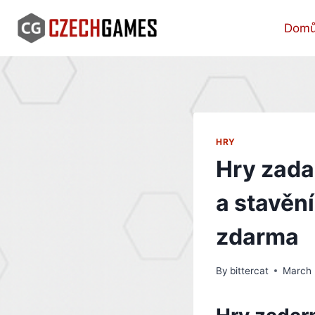
Skip
to
Dom
content
HRY
Hry zada
a stavěn
zdarma
By
bittercat
March 