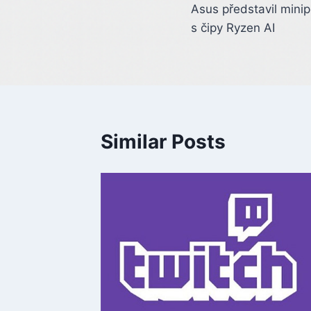
Asus představil mini
navigation
s čipy Ryzen AI
Similar Posts