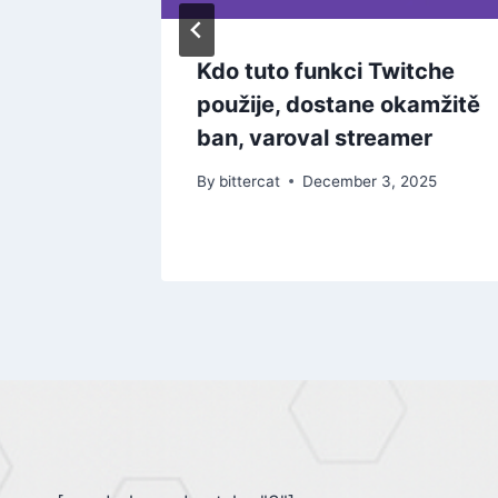
o akce.
Kdo tuto funkci Twitche
át v
použije, dostane okamžitě
ban, varoval streamer
 2025
By
bittercat
December 3, 2025