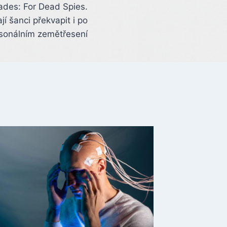
ades: For Dead Spies.
jí šanci překvapit i po
sonálním zemětřesení
Kingdo
Delive
v prodej
Navíc v
aktuali