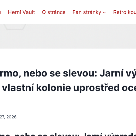
ů
Herní Vault
O stránce
Fan stránky
Retro ko
rmo, nebo se slevou: Jarní v
í vlastní kolonie uprostřed o
27, 2026