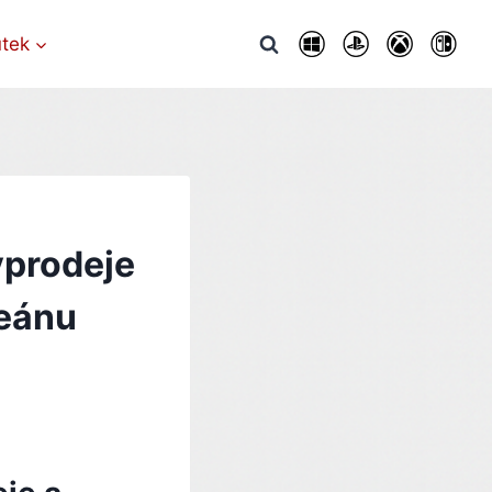
utek
ýprodeje
ceánu