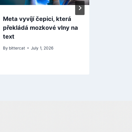
By
bitterca
Meta vyvíjí čepici, která
překládá mozkové vlny na
text
By
bittercat
July 1, 2026