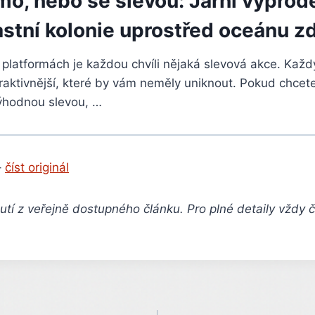
o, nebo se slevou: Jarní výprode
astní kolonie uprostřed oceánu 
platformách je každou chvíli nějaká slevová akce. Každ
raktivnější, které by vám neměly uniknout. Pokud chcete
ýhodnou slevou, …
–
číst originál
tí z veřejně dostupného článku. Pro plné detaily vždy 