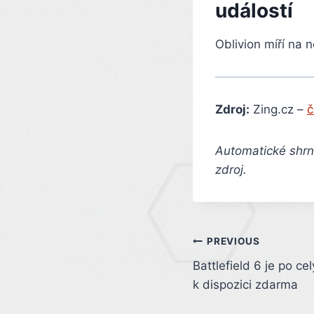
událostí
Oblivion míří na 
Zdroj:
Zing.cz –
č
Automatické shrnu
zdroj.
Post
PREVIOUS
Battlefield 6 je po ce
navigation
k dispozici zdarma