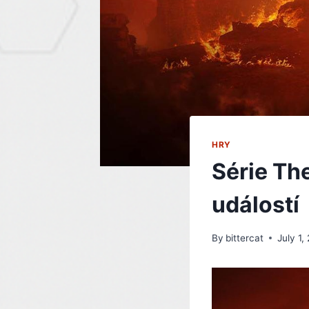
HRY
Série Th
událostí
By
bittercat
July 1,