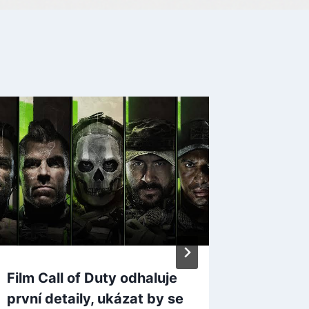
Film Call of Duty odhaluje
Exkluzi
první detaily, ukázat by se
nevyděl