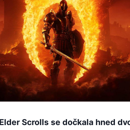
Elder Scrolls se dočkala hned dv