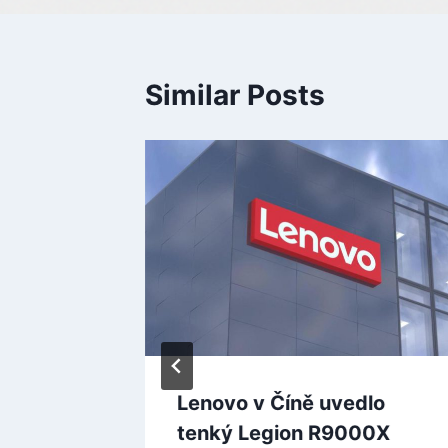
Similar Posts
ovo
Lenovo v Číně uvedlo
 Hz s
tenký Legion R9000X