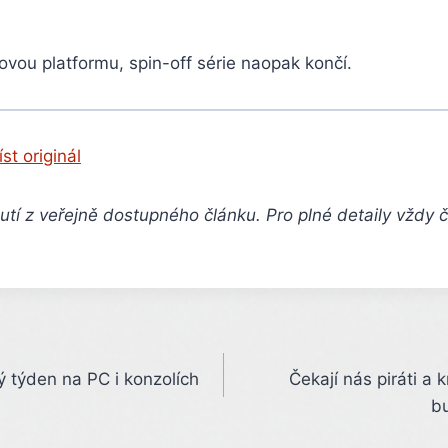
novou platformu, spin-off série naopak končí.
íst originál
tí z veřejně dostupného článku. Pro plné detaily vždy 
lý týden na PC i konzolích
Čekají nás piráti a 
b