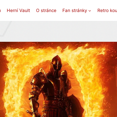
ů
Herní Vault
O stránce
Fan stránky
Retro ko