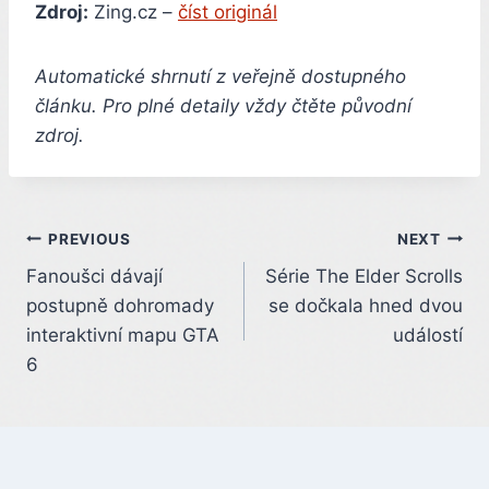
Zdroj:
Zing.cz –
číst originál
Automatické shrnutí z veřejně dostupného
článku. Pro plné detaily vždy čtěte původní
zdroj.
Post
PREVIOUS
NEXT
Fanoušci dávají
Série The Elder Scrolls
navigation
postupně dohromady
se dočkala hned dvou
interaktivní mapu GTA
událostí
6