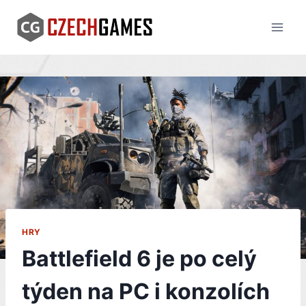
Skip
to
content
HRY
Battlefield 6 je po celý
týden na PC i konzolích