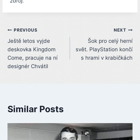
zdroj.
Post
PREVIOUS
NEXT
Ještě letos vyjde
Šok pro celý herní
navigation
deskovka Kingdom
svět. PlayStation končí
Come, pracuje na ní
s hrami v krabičkách
designér Chvátil
Similar Posts