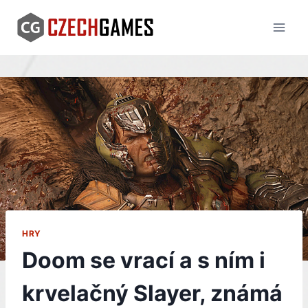
Skip
to
content
HRY
Doom se vrací a s ním i
krvelačný Slayer, známá