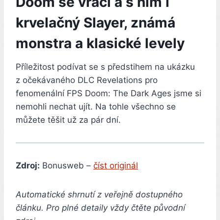
Doom se vrací a s ním i
krvelačný Slayer, známá
monstra a klasické levely
Příležitost podívat se s předstihem na ukázku
z očekávaného DLC Revelations pro
fenomenální FPS Doom: The Dark Ages jsme si
nemohli nechat ujít. Na tohle všechno se
můžete těšit už za pár dní.
Zdroj:
Bonusweb –
číst originál
Automatické shrnutí z veřejně dostupného
článku. Pro plné detaily vždy čtěte původní