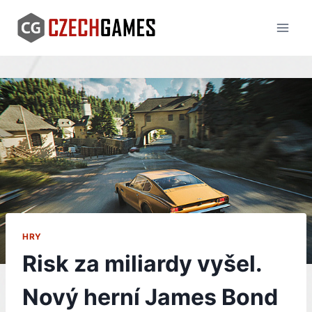
Skip
to
content
HRY
Risk za miliardy vyšel.
Nový herní James Bond