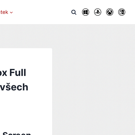
utek
x Full
 všech