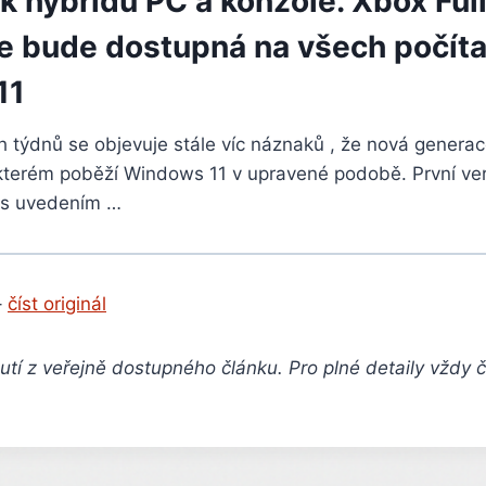
 k hybridu PC a konzole. Xbox Ful
e bude dostupná na všech počíta
11
 týdnů se objevuje stále víc náznaků , že nová genera
kterém poběží Windows 11 v upravené podobě. První ve
 s uvedením …
–
číst originál
tí z veřejně dostupného článku. Pro plné detaily vždy 