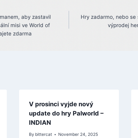
tmanem, aby zastavil
Hry zadarmo, nebo se s
lní misi ve World of
výprodej he
rajete zdarma
V prosinci vyjde nový
update do hry Palworld –
INDIAN
By
bittercat
November 24, 2025