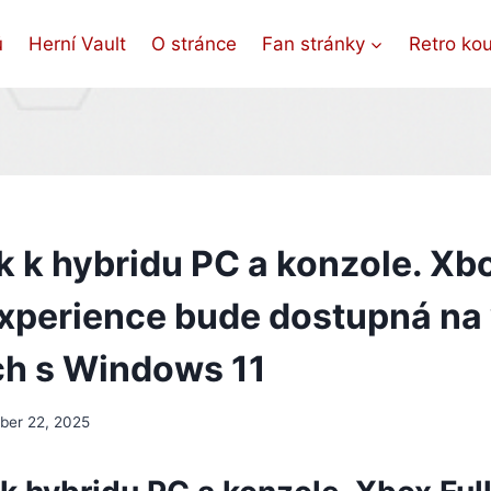
ů
Herní Vault
O stránce
Fan stránky
Retro ko
k k hybridu PC a konzole. Xbo
xperience bude dostupná na
ch s Windows 11
er 22, 2025