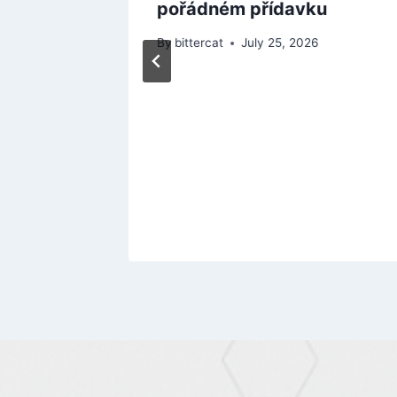
pořádném přídavku
By
bittercat
July 25, 2026
a 7