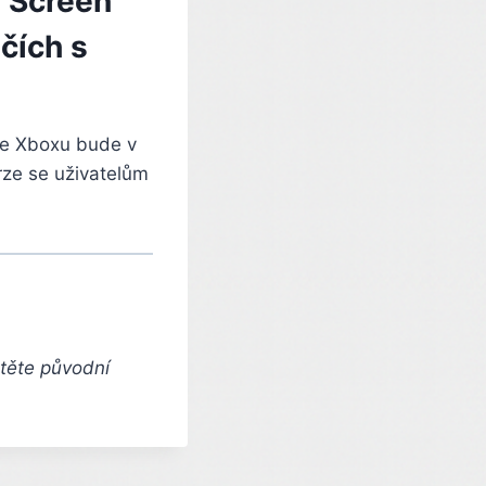
l Screen
čích s
ce Xboxu bude v
rze se uživatelům
čtěte původní