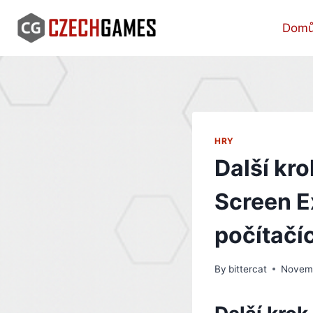
Skip
to
Dom
content
HRY
Další kro
Screen E
počítačí
By
bittercat
Novemb