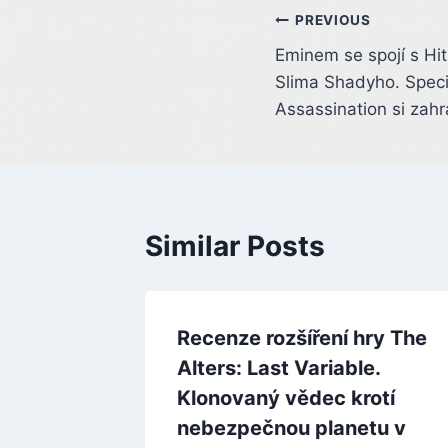
Post
PREVIOUS
Eminem se spojí s Hi
navigation
Slima Shadyho. Speciá
Assassination si zah
Similar Posts
Recenze rozšíření hry The
Alters: Last Variable.
Klonovaný vědec krotí
nebezpečnou planetu v