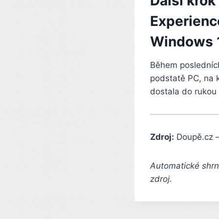
Další krok
Experienc
Windows 
Během posledních
podstatě PC, na 
dostala do rukou
Zdroj:
Doupě.cz 
Automatické shrnu
zdroj.