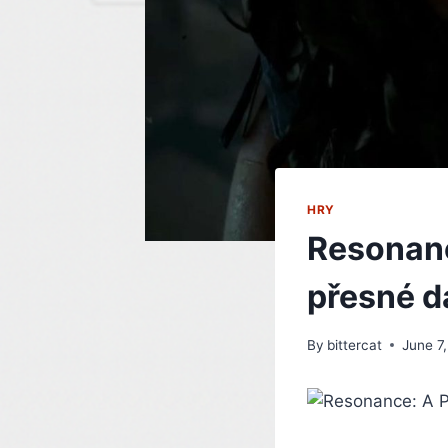
HRY
Resonanc
přesné d
By
bittercat
June 7