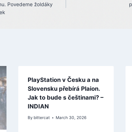
nu. Povedeme žoldáky
p
ek
PlayStation v Česku a na
Slovensku přebírá Plaion.
Jak to bude s češtinami? –
INDIAN
By
bittercat
March 30, 2026