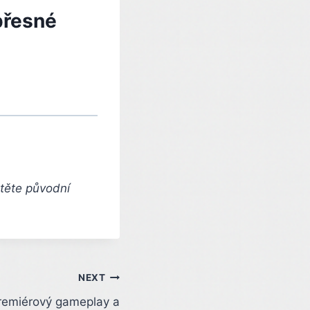
přesné
čtěte původní
NEXT
remiérový gameplay a