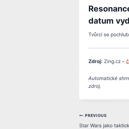
Resonance
datum vyd
Tvůrci se pochlub
Zdroj:
Zing.cz –
č
Automatické shrnu
zdroj.
Post
PREVIOUS
Star Wars jako taktic