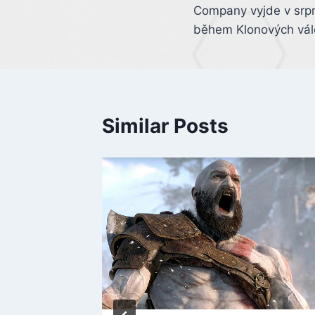
navigation
Company vyjde v srp
během Klonových vál
Similar Posts
 jsou
oonu
ou