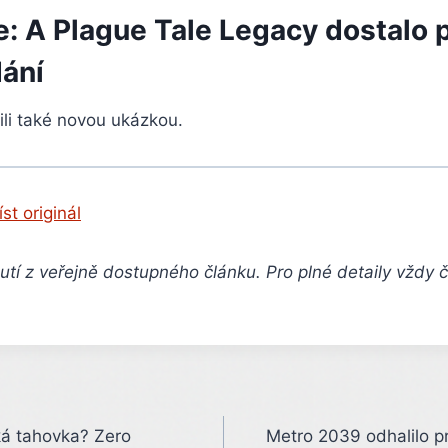
: A Plague Tale Legacy dostalo 
ání
ili také novou ukázkou.
íst originál
tí z veřejně dostupného článku. Pro plné detaily vždy 
ká tahovka? Zero
Metro 2039 odhalilo p