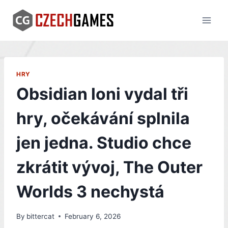
Skip
to
content
HRY
Obsidian loni vydal tři
hry, očekávání splnila
jen jedna. Studio chce
zkrátit vývoj, The Outer
Worlds 3 nechystá
By
bittercat
February 6, 2026