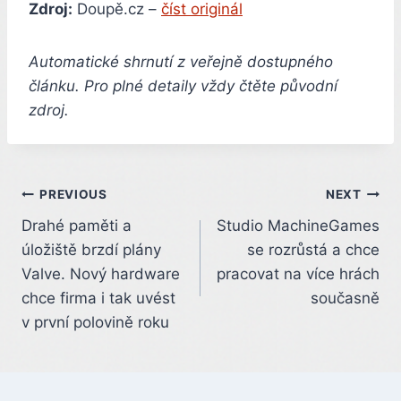
Zdroj:
Doupě.cz –
číst originál
Automatické shrnutí z veřejně dostupného
článku. Pro plné detaily vždy čtěte původní
zdroj.
Post
PREVIOUS
NEXT
Drahé paměti a
Studio MachineGames
navigation
úložiště brzdí plány
se rozrůstá a chce
Valve. Nový hardware
pracovat na více hrách
chce firma i tak uvést
současně
v první polovině roku