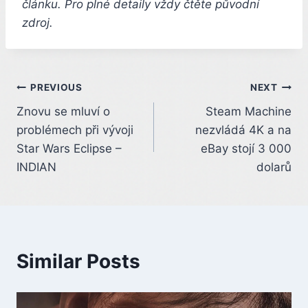
článku. Pro plné detaily vždy čtěte původní
zdroj.
Post
PREVIOUS
NEXT
Znovu se mluví o
Steam Machine
navigation
problémech při vývoji
nezvládá 4K a na
Star Wars Eclipse –
eBay stojí 3 000
INDIAN
dolarů
Similar Posts