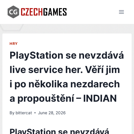
Skip
to
content
HRY
PlayStation se nevzdává
live service her. Věří jim
i po několika nezdarech
a propouštění – INDIAN
By
bittercat
June 28, 2026
PlayStation se nevzdává