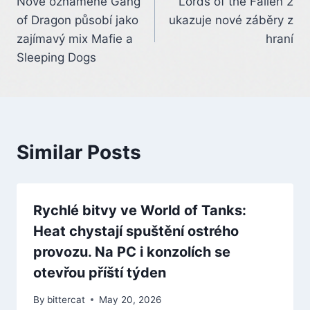
Nově oznámené Gang
Lords of the Fallen 2
navigation
of Dragon působí jako
ukazuje nové záběry z
zajímavý mix Mafie a
hraní
Sleeping Dogs
Similar Posts
Rychlé bitvy ve World of Tanks:
Heat chystají spuštění ostrého
provozu. Na PC i konzolích se
otevřou příští týden
By
bittercat
May 20, 2026