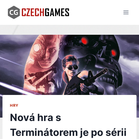
Skip
to
content
HRY
Nová hra s
Terminátorem je po sérii