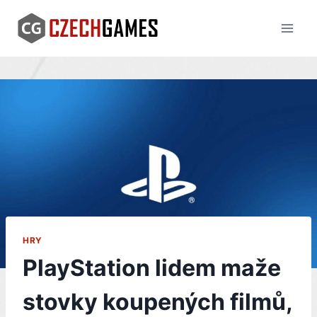
Skip
to
content
HRY
PlayStation lidem maže
stovky koupených filmů,