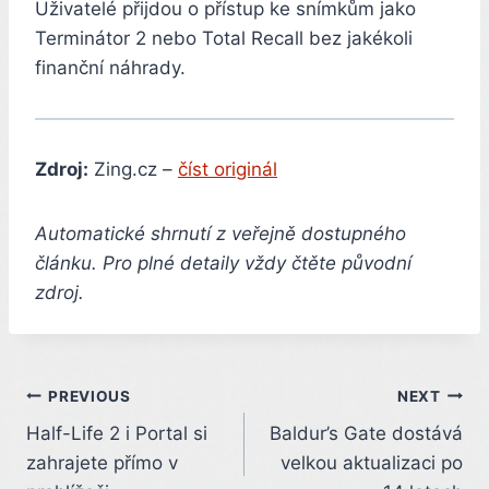
Uživatelé přijdou o přístup ke snímkům jako
Terminátor 2 nebo Total Recall bez jakékoli
finanční náhrady.
Zdroj:
Zing.cz –
číst originál
Automatické shrnutí z veřejně dostupného
článku. Pro plné detaily vždy čtěte původní
zdroj.
Post
PREVIOUS
NEXT
Half-Life 2 i Portal si
Baldur’s Gate dostává
navigation
zahrajete přímo v
velkou aktualizaci po