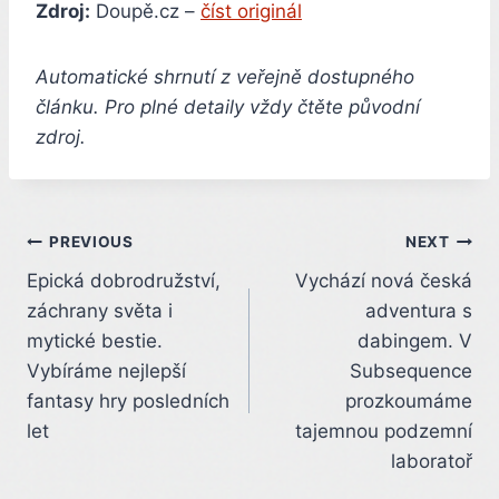
Zdroj:
Doupě.cz –
číst originál
Automatické shrnutí z veřejně dostupného
článku. Pro plné detaily vždy čtěte původní
zdroj.
Post
PREVIOUS
NEXT
Epická dobrodružství,
Vychází nová česká
navigation
záchrany světa i
adventura s
mytické bestie.
dabingem. V
Vybíráme nejlepší
Subsequence
fantasy hry posledních
prozkoumáme
let
tajemnou podzemní
laboratoř