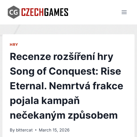
Skip
to
content
HRY
Recenze rozšíření hry
Song of Conquest: Rise
Eternal. Nemrtvá frakce
pojala kampaň
nečekaným způsobem
By
bittercat
March 15, 2026