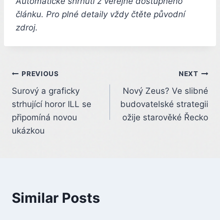
Automatické shrnutí z veřejně dostupného
článku. Pro plné detaily vždy čtěte původní
zdroj.
Post
PREVIOUS
NEXT
Surový a graficky
Nový Zeus? Ve slibné
navigation
strhující horor ILL se
budovatelské strategii
připomíná novou
ožije starověké Řecko
ukázkou
Similar Posts