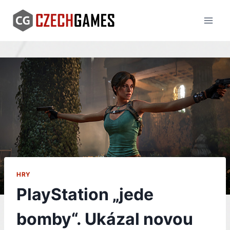
Skip
to
content
HRY
PlayStation „jede
bomby“. Ukázal novou