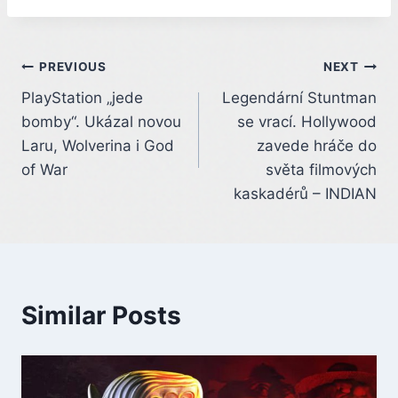
Post
PREVIOUS
NEXT
PlayStation „jede
Legendární Stuntman
navigation
bomby“. Ukázal novou
se vrací. Hollywood
Laru, Wolverina i God
zavede hráče do
of War
světa filmových
kaskadérů – INDIAN
Similar Posts