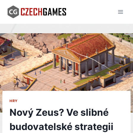
Skip
to
content
HRY
Nový Zeus? Ve slibné
budovatelské strategii