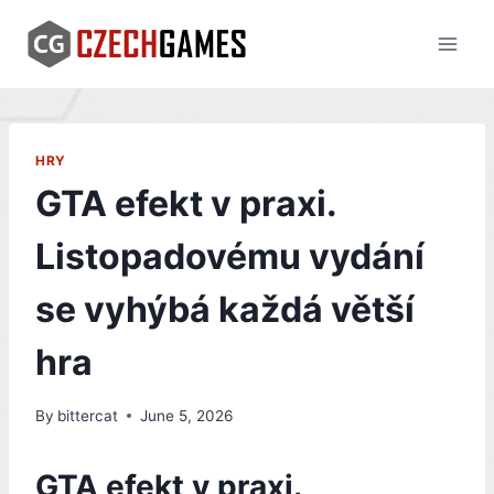
Skip
to
content
HRY
GTA efekt v praxi.
Listopadovému vydání
se vyhýbá každá větší
hra
By
bittercat
June 5, 2026
GTA efekt v praxi.