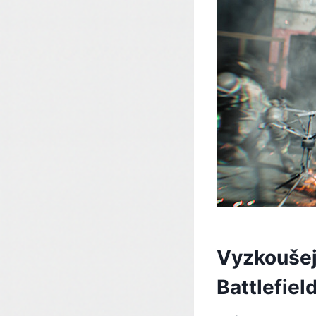
Vyzkoušejt
Battlefiel