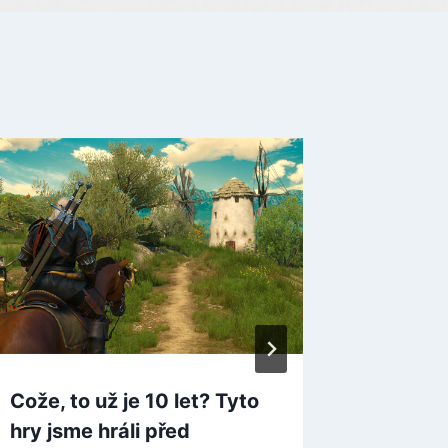
Kingdo
Delive
v prodej
Navíc v
aktuali
By
bitterca
Cože, to už je 10 let? Tyto
hry jsme hráli před