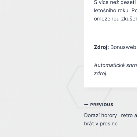
S více než deseti
letošního roku. P
omezenou zkušebn
Zdroj:
Bonusweb
Automatické shrnu
zdroj.
Post
PREVIOUS
Dorazí horory i retro
navigation
hrát v prosinci