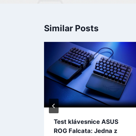
Similar Posts
mistrů
Test klávesnice ASUS
a přitom
ROG Falcata: Jedna z