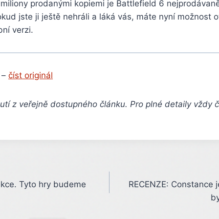
 miliony prodanými kopiemi je Battlefield 6 nejprodávaněj
okud jste ji ještě nehráli a láká vás, máte nyní možnost 
í verzi.
 –
číst originál
tí z veřejně dostupného článku. Pro plné detaily vždy 
 akce. Tyto hry budeme
RECENZE: Constance je
b