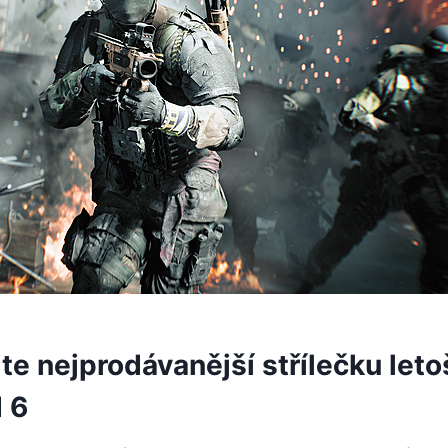
e nejprodávanější střílečku leto
d 6