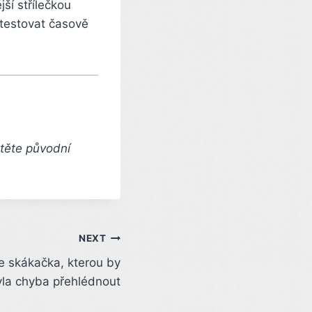
ší střílečkou
otestovat časově
čtěte původní
NEXT
 skákačka, kterou by
yla chyba přehlédnout