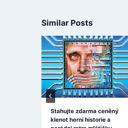
Similar Posts
rhorse
a novém
e ze
 –
Stahujte zdarma ceněný
klenot herní historie a