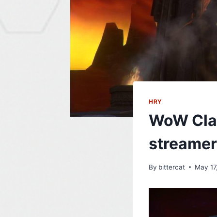
HRY
WoW Clas
streame
By
bittercat
May 17