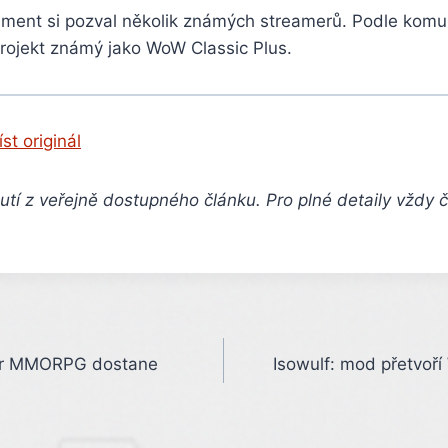
nment si pozval několik známých streamerů. Podle komun
rojekt známý jako WoW Classic Plus.
íst originál
tí z veřejně dostupného článku. Pro plné detaily vždy 
yer MMORPG dostane
Isowulf: mod přetvoří