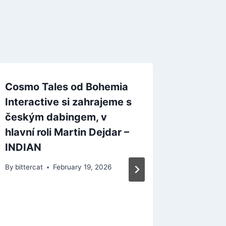
Cosmo Tales od Bohemia
Interactive si zahrajeme s
českým dabingem, v
hlavní roli Martin Dejdar –
INDIAN
By
bittercat
February 19, 2026
Unikly
„Medusa