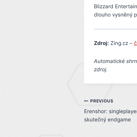
Blizzard Entertai
dlouho vysněný p
Zdroj:
Zing.cz –
č
Automatické shrnu
zdroj.
Post
PREVIOUS
Erenshor: singlepla
navigation
skutečný endgame