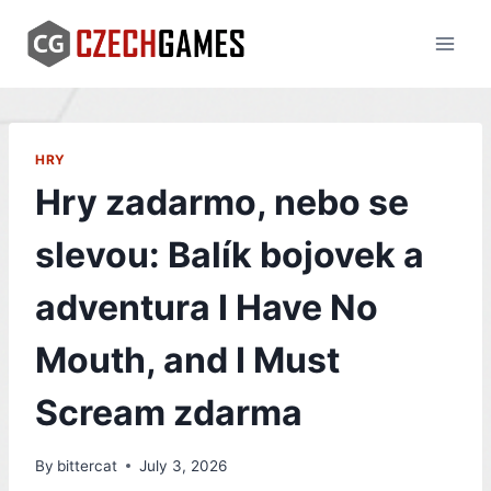
Skip
to
content
HRY
Hry zadarmo, nebo se
slevou: Balík bojovek a
adventura I Have No
Mouth, and I Must
Scream zdarma
By
bittercat
July 3, 2026