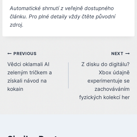
Automatické shrnutí z veřejně dostupného
článku. Pro plné detaily vždy čtěte původní
zdroj.
Post
PREVIOUS
NEXT
Vědci oklamali AI
Z disku do digitálu?
navigation
zeleným tričkem a
Xbox údajně
získali návod na
experimentuje se
kokain
zachováváním
fyzických kolekcí her