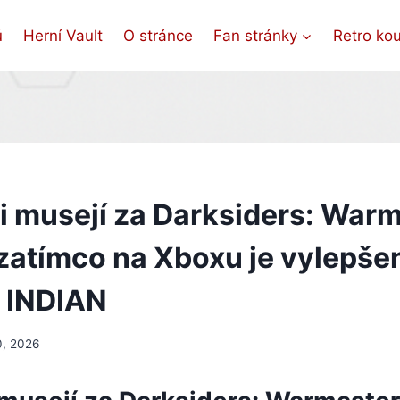
ů
Herní Vault
O stránce
Fan stránky
Retro ko
i musejí za Darksiders: War
 zatímco na Xboxu je vylepše
 INDIAN
, 2026