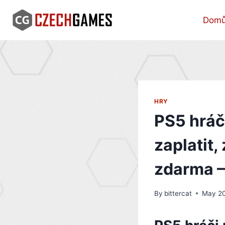
Skip
to
Dom
content
HRY
PS5 hráč
zaplatit,
zdarma –
By
bittercat
May 20