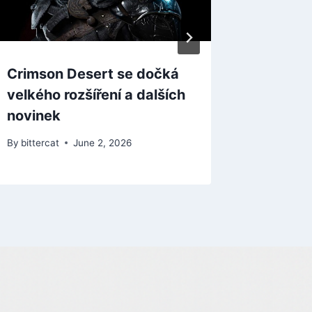
Crimson Desert se dočká
Studio
velkého rozšíření a dalších
rozrůst
novinek
na víc
By
bittercat
June 2, 2026
By
bitterca