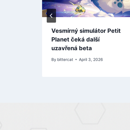
em
Vesmírný simulátor Petit
, 007
Planet čeká další
zději
uzavřená beta
 2025
By
bittercat
April 3, 2026