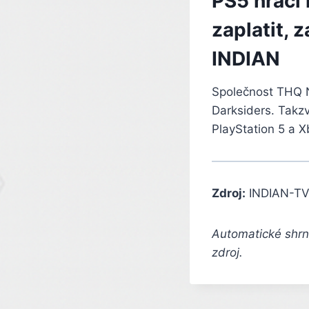
PS5 hráči
zaplatit, 
INDIAN
Společnost THQ N
Darksiders. Takzv
PlayStation 5 a X
Zdroj:
INDIAN-TV
Automatické shrnu
zdroj.