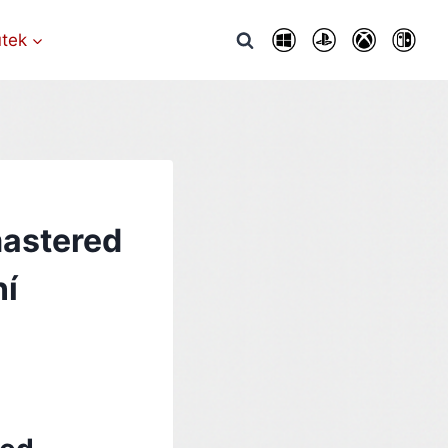
utek
mastered
ní