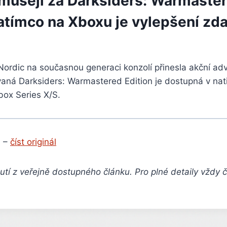
 musejí za Darksiders: Warmaste
zatímco na Xboxu je vylepšení zd
ordic na současnou generaci konzolí přinesla akční ad
aná Darksiders: Warmastered Edition je dostupná v nati
box Series X/S.
 –
číst originál
tí z veřejně dostupného článku. Pro plné detaily vždy 