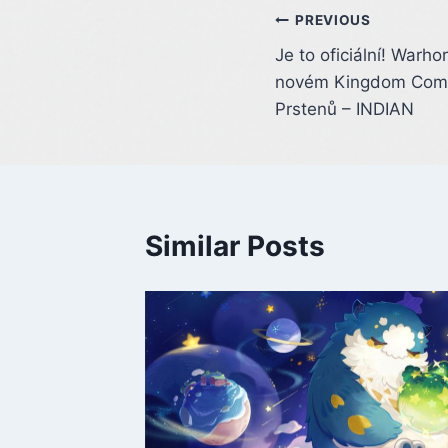
Post
PREVIOUS
Je to oficiální! Warh
navigation
novém Kingdom Come
Prstenů – INDIAN
Similar Posts