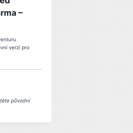
red
arma –
venturu
vní verzi pro
čtěte původní