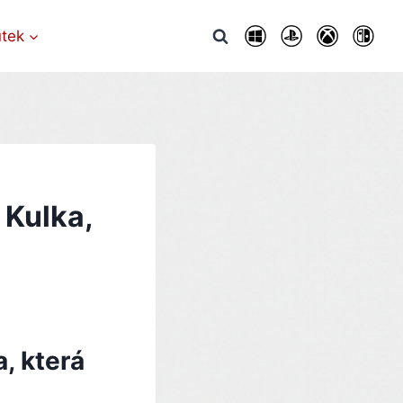
utek
 Kulka,
a, která