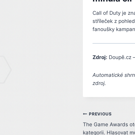
Call of Duty je z
stříleček z pohle
fanoušky kampaní
Zdroj:
Doupě.cz 
Automatické shrnu
zdroj.
Post
PREVIOUS
The Game Awards ote
navigation
kategorii. Hlasovat 