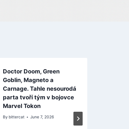
Doctor Doom, Green
Prince 
Goblin, Magneto a
Sands 
Carnage. Tahle nesourodá
vyjde n
parta tvoří tým v bojovce
INDIAN
Marvel Tokon
By
bitterca
By
bittercat
June 7, 2026