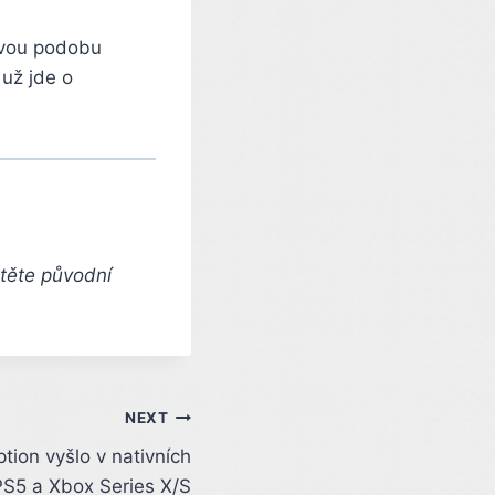
movou podobu
 už jde o
čtěte původní
NEXT
ion vyšlo v nativních
PS5 a Xbox Series X/S