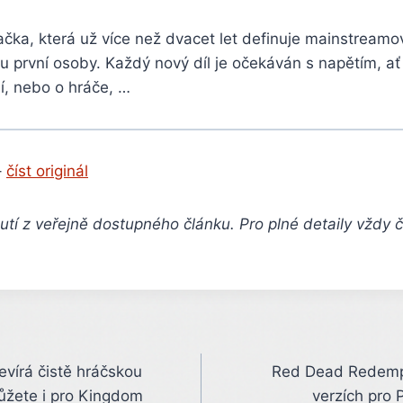
načka, která už více než dvacet let definuje mainstrea
du první osoby. Každý nový díl je očekáván s napětím, ať
, nebo o hráče, …
–
číst originál
tí z veřejně dostupného článku. Pro plné detaily vždy 
vírá čistě hráčskou
Red Dead Redempt
můžete i pro Kingdom
verzích pro 