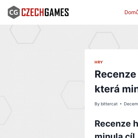
Skip
to
Dom
content
HRY
Recenze h
která min
By
bittercat
Decemb
Recenze hr
minula cíl