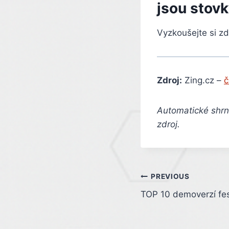
jsou stov
Vyzkoušejte si z
Zdroj:
Zing.cz –
č
Automatické shrnu
zdroj.
Post
PREVIOUS
TOP 10 demoverzí fes
navigation