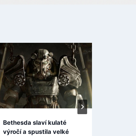
Bethesda slaví kulaté
Streame
výročí a spustila velké
přesto 