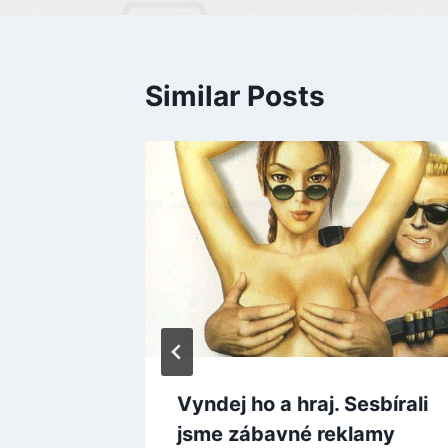
Similar Posts
další
Vyndej ho a hraj. Sesbírali
t Core
jsme zábavné reklamy