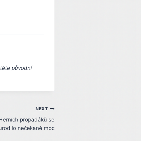
čtěte původní
NEXT
 Herních propadáků se
 urodilo nečekaně moc