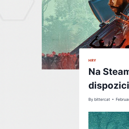
HRY
Na Steam
dispozic
By
bittercat
Februa