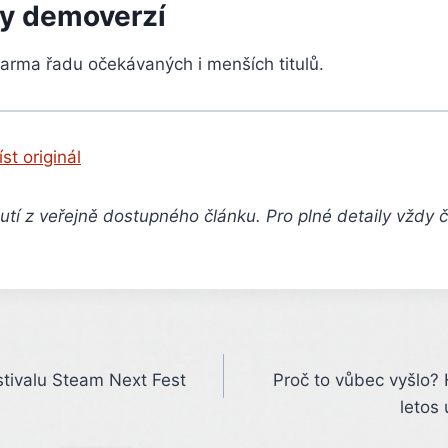
ky demoverzí
darma řadu očekávaných i menších titulů.
íst originál
tí z veřejně dostupného článku. Pro plné detaily vždy 
tivalu Steam Next Fest
Proč to vůbec vyšlo?
letos