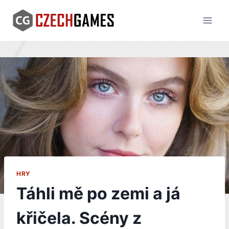
Skip
to
content
HRY
Táhli mě po zemi a já
křičela. Scény z