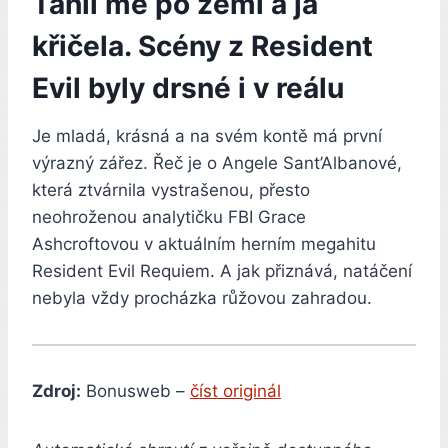
Táhli mě po zemi a já
křičela. Scény z Resident
Evil byly drsné i v reálu
Je mladá, krásná a na svém kontě má první
výrazný zářez. Řeč je o Angele Sant’Albanové,
která ztvárnila vystrašenou, přesto
neohroženou analytičku FBI Grace
Ashcroftovou v aktuálním herním megahitu
Resident Evil Requiem. A jak přiznává, natáčení
nebyla vždy procházka růžovou zahradou.
Zdroj:
Bonusweb –
číst originál