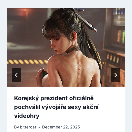
Korejský prezident oficiálně
pochválil vývojáře sexy akční
videohry
By
bittercat
December 22, 2025