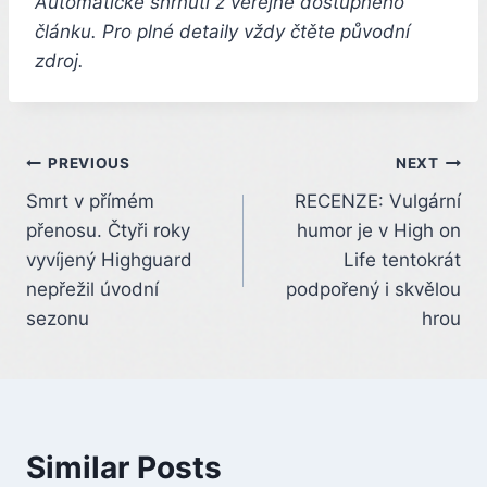
Automatické shrnutí z veřejně dostupného
článku. Pro plné detaily vždy čtěte původní
zdroj.
Post
PREVIOUS
NEXT
Smrt v přímém
RECENZE: Vulgární
navigation
přenosu. Čtyři roky
humor je v High on
vyvíjený Highguard
Life tentokrát
nepřežil úvodní
podpořený i skvělou
sezonu
hrou
Similar Posts