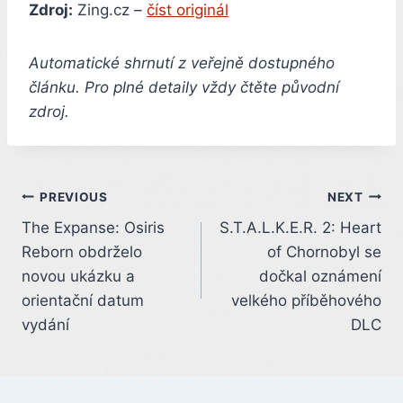
Zdroj:
Zing.cz –
číst originál
Automatické shrnutí z veřejně dostupného
článku. Pro plné detaily vždy čtěte původní
zdroj.
Post
PREVIOUS
NEXT
The Expanse: Osiris
S.T.A.L.K.E.R. 2: Heart
navigation
Reborn obdrželo
of Chornobyl se
novou ukázku a
dočkal oznámení
orientační datum
velkého příběhového
vydání
DLC