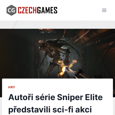
Skip
to
content
HRY
Autoři série Sniper Elite
představili sci-fi akci