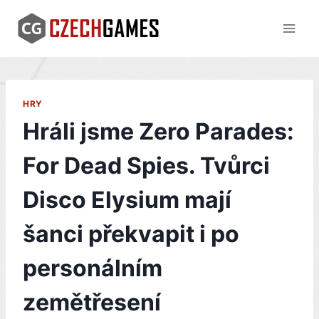
Skip
to
content
HRY
Hráli jsme Zero Parades:
For Dead Spies. Tvůrci
Disco Elysium mají
šanci překvapit i po
personálním
zemětřesení