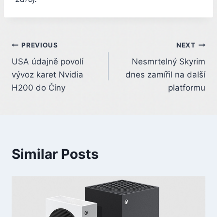
Post
PREVIOUS
NEXT
USA údajně povolí
Nesmrtelný Skyrim
navigation
vývoz karet Nvidia
dnes zamířil na další
H200 do Číny
platformu
Similar Posts