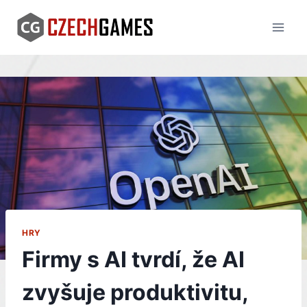
Skip
to
content
HRY
Firmy s AI tvrdí, že AI
zvyšuje produktivitu,