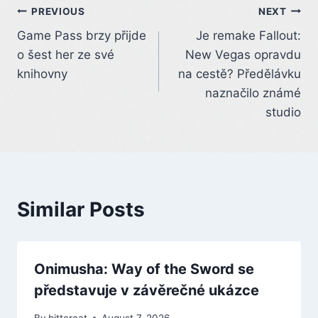
Post
PREVIOUS
NEXT
Game Pass brzy přijde
Je remake Fallout:
navigation
o šest her ze své
New Vegas opravdu
knihovny
na cestě? Předělávku
naznačilo známé
studio
Similar Posts
Onimusha: Way of the Sword se
představuje v závěrečné ukázce
By
bittercat
August 7, 2026