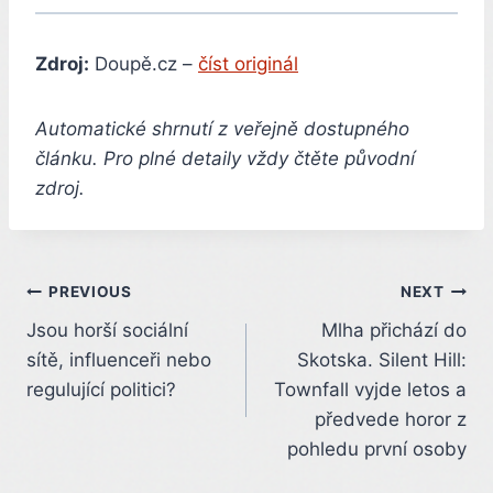
Zdroj:
Doupě.cz –
číst originál
Automatické shrnutí z veřejně dostupného
článku. Pro plné detaily vždy čtěte původní
zdroj.
Post
PREVIOUS
NEXT
Jsou horší sociální
Mlha přichází do
navigation
sítě, influenceři nebo
Skotska. Silent Hill:
regulující politici?
Townfall vyjde letos a
předvede horor z
pohledu první osoby