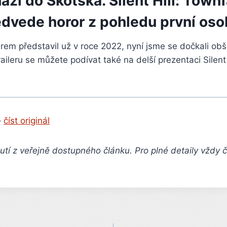
ází do Skotska. Silent Hill: Townf
edvede horor z pohledu první oso
rem představil už v roce 2022, nyní jsme se dočkali obš
raileru se můžete podívat také na delší prezentaci Silent
–
číst originál
tí z veřejně dostupného článku. Pro plné detaily vždy 