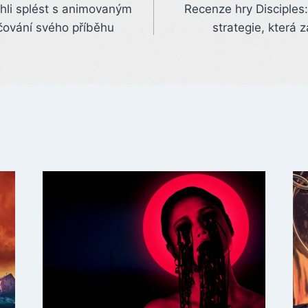
ohli splést s animovaným
Recenze hry Disciples
čování svého příběhu
strategie, která