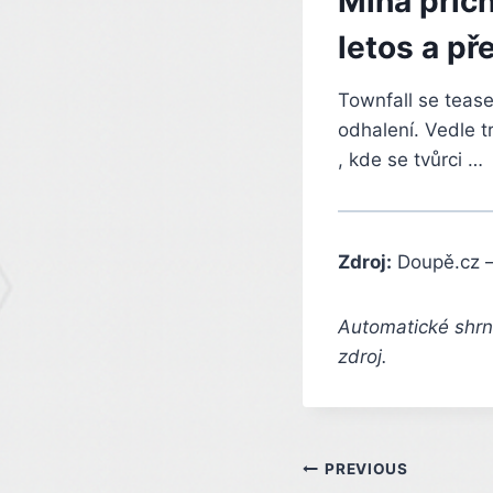
Mlha přich
letos a př
Townfall se tease
odhalení. Vedle t
, kde se tvůrci …
Zdroj:
Doupě.cz 
Automatické shrnu
zdroj.
Post
PREVIOUS