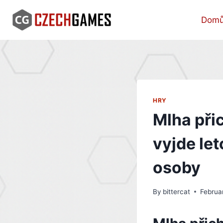
Skip
to
Dom
content
HRY
Mlha přic
vyjde le
osoby
By
bittercat
Februa