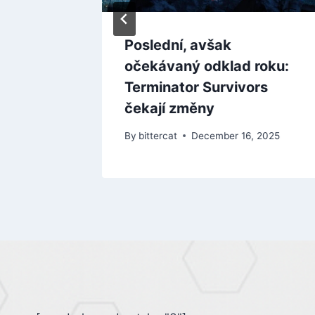
ří
Poslední, avšak
 2D
očekávaný odklad roku:
Terminator Survivors
čekají změny
By
bittercat
December 16, 2025