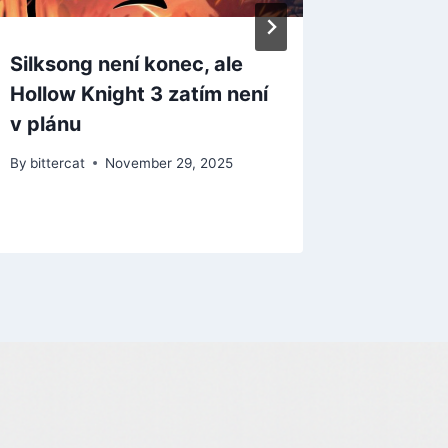
Silksong není konec, ale
Ani leg
Hollow Knight 3 zatím není
nestači
v plánu
Kart po
skončí
By
bittercat
November 29, 2025
By
bitterca