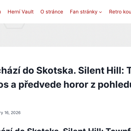
ů
Herní Vault
O stránce
Fan stránky
Retro ko
hází do Skotska. Silent Hill: 
tos a předvede horor z pohled
ry 16, 2026