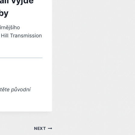
all vyjde
by
írnějšího
 Hill Transmission
čtěte původní
NEXT