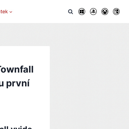
utek
Townfall
u první