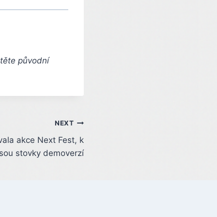
čtěte původní
NEXT
ala akce Next Fest, k
 jsou stovky demoverzí