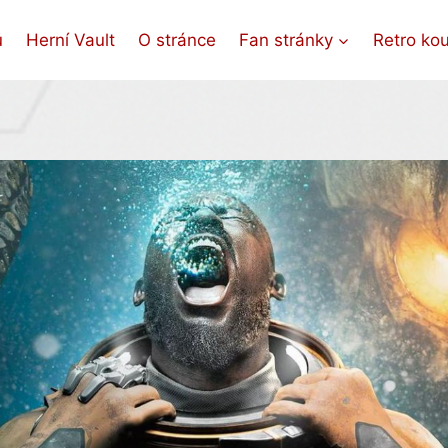
ů
Herní Vault
O stránce
Fan stránky
Retro ko