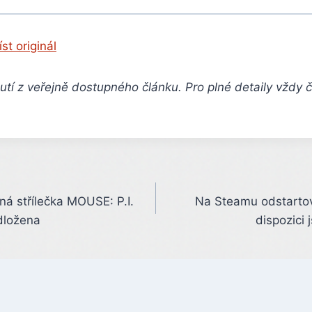
íst originál
tí z veřejně dostupného článku. Pro plné detaily vždy 
ená střílečka MOUSE: P.I.
Na Steamu odstartov
odložena
dispozici