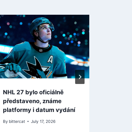
V Gang 
zahraj
korejsk
vede pů
Yakuza
By
bitterca
NHL 27 bylo oficiálně
představeno, známe
platformy i datum vydání
By
bittercat
July 17, 2026