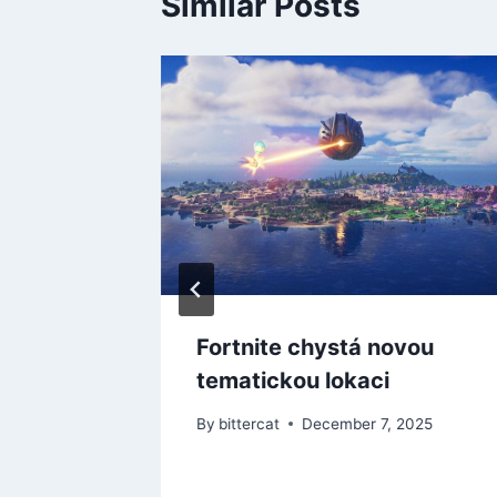
Similar Posts
l 2
a
levněný
 2025
Fortnite chystá novou
tematickou lokaci
By
bittercat
December 7, 2025