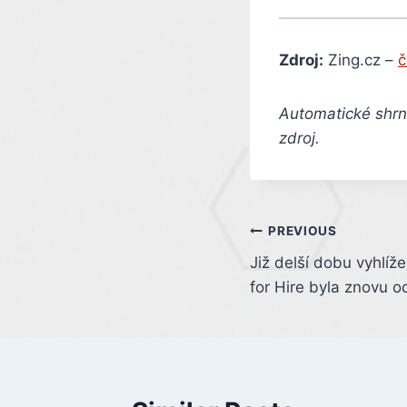
Zdroj:
Zing.cz –
č
Automatické shrnu
zdroj.
Post
PREVIOUS
Již delší dobu vyhlíž
navigation
for Hire byla znovu 