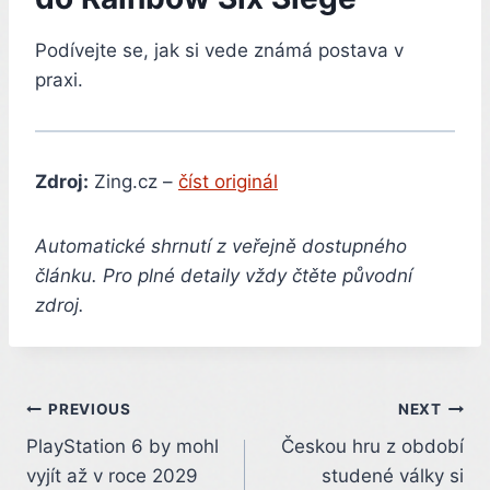
Podívejte se, jak si vede známá postava v
praxi.
Zdroj:
Zing.cz –
číst originál
Automatické shrnutí z veřejně dostupného
článku. Pro plné detaily vždy čtěte původní
zdroj.
Post
PREVIOUS
NEXT
PlayStation 6 by mohl
Českou hru z období
navigation
vyjít až v roce 2029
studené války si