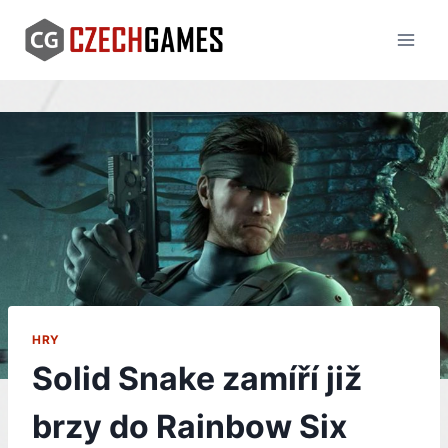
Skip
to
content
HRY
Solid Snake zamíří již
brzy do Rainbow Six