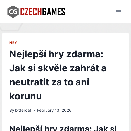
Skip
to
content
HRY
Nejlepší hry zdarma:
Jak si skvěle zahrát a
neutratit za to ani
korunu
By
bittercat
February 13, 2026
Nejlepší hry zdarma: Jak si