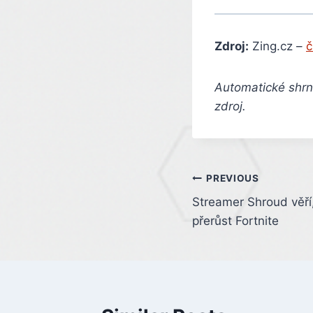
Zdroj:
Zing.cz –
č
Automatické shrnu
zdroj.
Post
PREVIOUS
Streamer Shroud věř
navigation
přerůst Fortnite