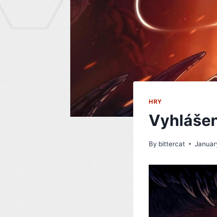
HRY
Vyhlášen
By
bittercat
Januar