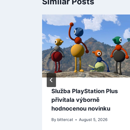
Similar Posts
tovy
 životě
ké i
Služba PlayStation Plus
přivítala výborně
hodnocenou novinku
By
bittercat
August 5, 2026