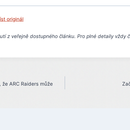
íst originál
tí z veřejně dostupného článku. Pro plné detaily vždy 
í, že ARC Raiders může
Zač