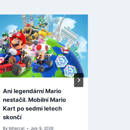
Ani legendární Mario
Vyzkou
nestačil. Mobilní Mario
Steamu 
Kart po sedmi letech
By
bitterca
skončí
By
bittercat
July 9, 2026