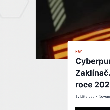
HRY
Cyberpun
Zaklínač
roce 20
By
bittercat
Novemb