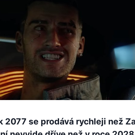
 2077 se prodává rychleji než Za
ní nevyjde dříve než v roce 2028