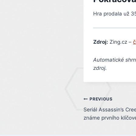
Hra prodala už 35
Zdroj:
Zing.cz –
č
Automatické shrnu
zdroj.
Post
PREVIOUS
Seriál Assassin’s Cre
navigation
známe prvního klíčov