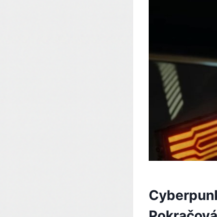
Cyberpunk
Pokračová