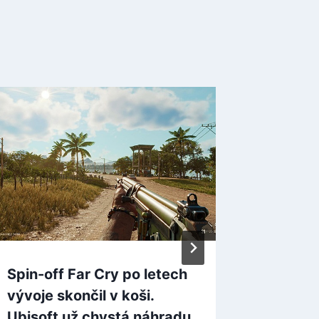
Spin-off Far Cry po letech
Slavná
vývoje skončil v koši.
vysvětl
Ubisoft už chystá náhradu
důležit