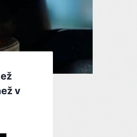
než
než v