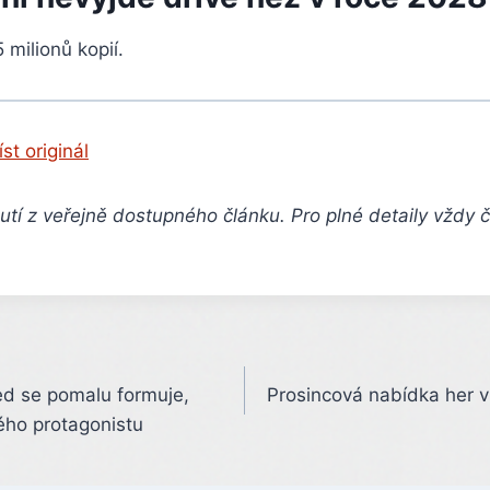
 milionů kopií.
íst originál
tí z veřejně dostupného článku. Pro plné detaily vždy 
ed se pomalu formuje,
Prosincová nabídka her v
ého protagonistu