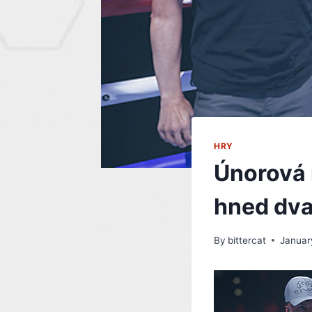
HRY
Únorová 
hned dva
By
bittercat
Januar