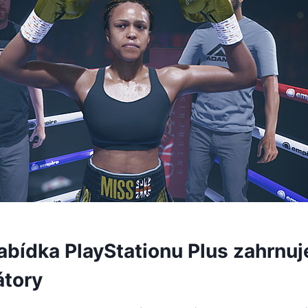
abídka PlayStationu Plus zahrnuj
átory