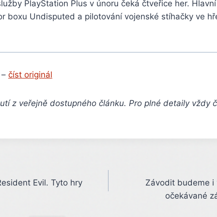
služby PlayStation Plus v únoru čeká čtveřice her. Hlavní
or boxu Undisputed a pilotování vojenské stíhačky ve h
 –
číst originál
tí z veřejně dostupného článku. Pro plné detaily vždy 
Resident Evil. Tyto hry
Závodit budeme i 
očekávané zá