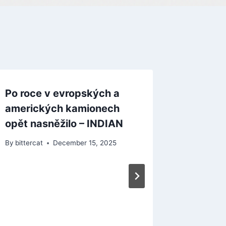
Po roce v evropských a
amerických kamionech
opět nasněžilo – INDIAN
By
bittercat
December 15, 2025
Minecr
a hráči 