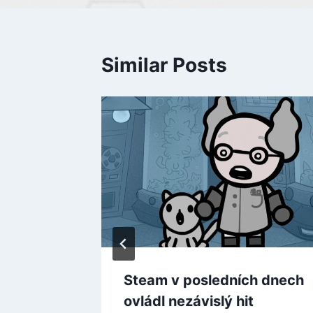
Similar Posts
í
 Awards
 2025
Steam v posledních dnech
ovládl nezávislý hit