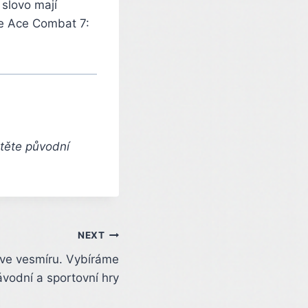
 slovo mají
ře Ace Combat 7:
čtěte původní
NEXT
ve vesmíru. Vybíráme
vodní a sportovní hry