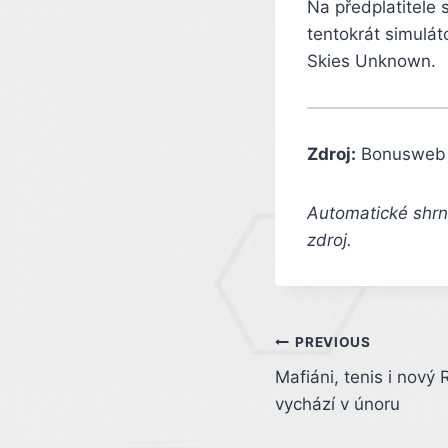
Na předplatitele 
tentokrát simulát
Skies Unknown.
Zdroj:
Bonusweb
Automatické shrnu
zdroj.
Post
PREVIOUS
Mafiáni, tenis i nový 
navigation
vychází v únoru