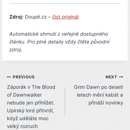
Zdroj:
Doupě.cz –
číst originál
Automatické shrnutí z veřejně dostupného
článku. Pro plné detaily vždy čtěte původní
zdroj.
Post
PREVIOUS
NEXT
Záporák v The Blood
Grim Dawn po deseti
navigation
of Dawnwalker
letech mění kabát a
nebude jen přihlížet.
přináší novinky
Upírský lord přitvrdí,
když uděláte moc
velký rozruch