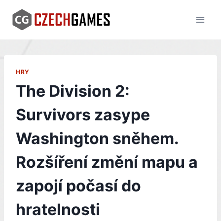
Skip
to
content
HRY
The Division 2:
Survivors zasype
Washington sněhem.
Rozšíření změní mapu a
zapojí počasí do
hratelnosti