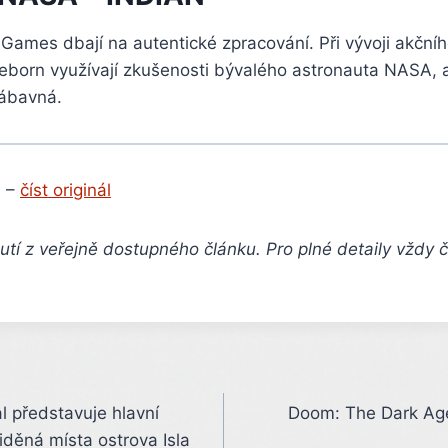
Games dbají na autentické zpracování. Při vývoji akčníh
Reborn využívají zkušenosti bývalého astronauta NASA, 
 zábavná.
 –
číst originál
tí z veřejně dostupného článku. Pro plné detaily vždy 
al představuje hlavní
Doom: The Dark Age
iděná místa ostrova Isla