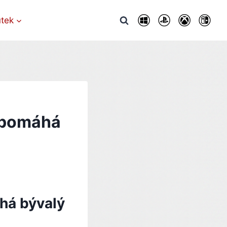
utek
 pomáhá
há bývalý