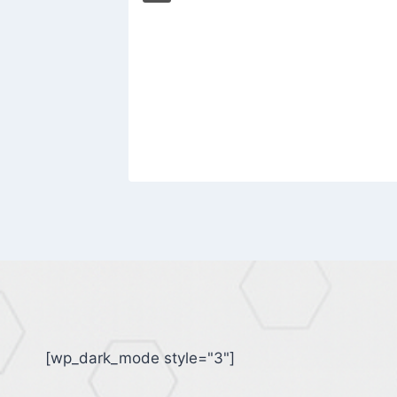
 Slayer
 a
2025
[wp_dark_mode style="3"]