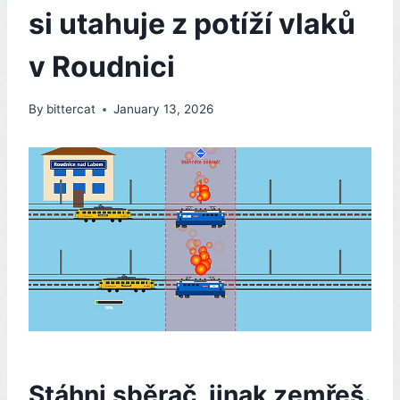
si utahuje z potíží vlaků
v Roudnici
By
bittercat
January 13, 2026
Stáhni sběrač, jinak zemřeš.