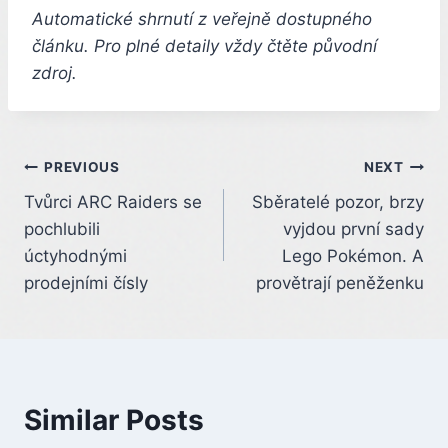
Automatické shrnutí z veřejně dostupného
článku. Pro plné detaily vždy čtěte původní
zdroj.
Post
PREVIOUS
NEXT
Tvůrci ARC Raiders se
Sběratelé pozor, brzy
navigation
pochlubili
vyjdou první sady
úctyhodnými
Lego Pokémon. A
prodejními čísly
provětrají peněženku
Similar Posts