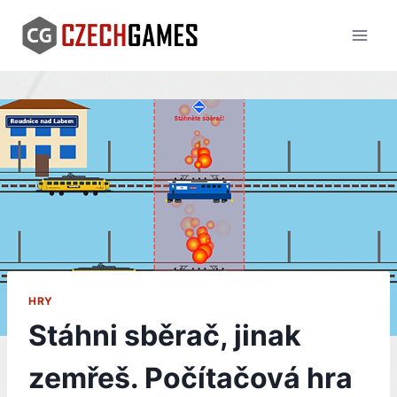
Skip
to
content
HRY
Stáhni sběrač, jinak
zemřeš. Počítačová hra